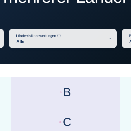
Hilfe
Länderrisikobewertungen
B
Alle
B
Länderrisikobewertungen :
Be
C
Länderrisikobewertungen :
Be