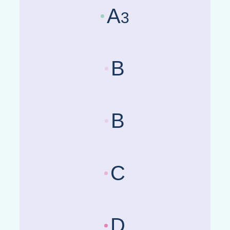
A
3
Länderrisikobewertungen :
Be
B
Länderrisikobewertungen :
Be
B
Länderrisikobewertungen :
Be
C
Länderrisikobewertungen :
Be
D