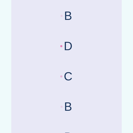
B
Länderrisikobewertungen :
Be
D
Länderrisikobewertungen :
Be
C
Länderrisikobewertungen :
Be
B
Länderrisikobewertungen :
Be