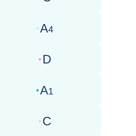
wertungen des Geschäftsklimas :
A
4
wertungen des Geschäftsklimas :
D
wertungen des Geschäftsklimas :
A
1
wertungen des Geschäftsklimas :
C
wertungen des Geschäftsklimas :