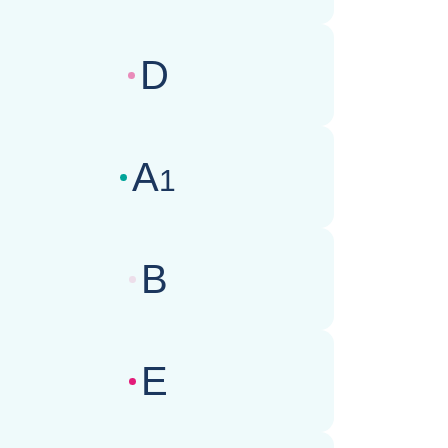
D
wertungen des Geschäftsklimas :
A
1
wertungen des Geschäftsklimas :
B
wertungen des Geschäftsklimas :
E
wertungen des Geschäftsklimas :