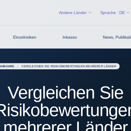
Andere Länder
Sprache :
DE
Einzelrisiken
Inkasso
News, Publikati
ASHBOARD
VERGLEICHEN SIE RISIKOBEWERTUNGEN MEHRERER LÄNDER
Vergleichen Sie
Risikobewertunge
mehrerer Länder