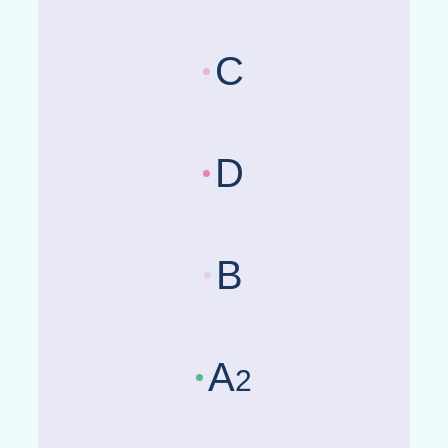
C
Länderrisikobewertungen :
Be
D
Länderrisikobewertungen :
Be
B
Länderrisikobewertungen :
Be
A
2
Länderrisikobewertungen :
Be