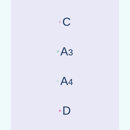
C
Länderrisikobewertungen :
Be
A
3
Länderrisikobewertungen :
Be
A
4
Länderrisikobewertungen :
Be
D
Länderrisikobewertungen :
Be