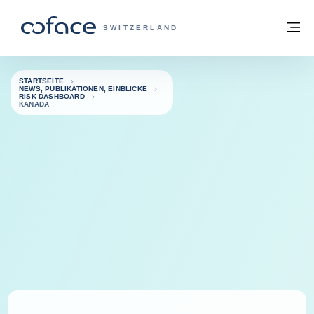
Weiter zum Inhalt
Zurück zur Startseite
M
COFACE FOR TRADE - WEBSEITE DER 
SWITZERLAND
STARTSEITE
NEWS, PUBLIKATIONEN, EINBLICKE
RISK DASHBOARD
KANADA