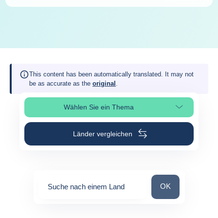
This content has been automatically translated. It may not
be as accurate as the
original
.
Wählen Sie ein Thema
Seitenabschnitt auswählen
Länder vergleichen
Suche nach einem
OK
Suche nach einem Land
0
suggestions