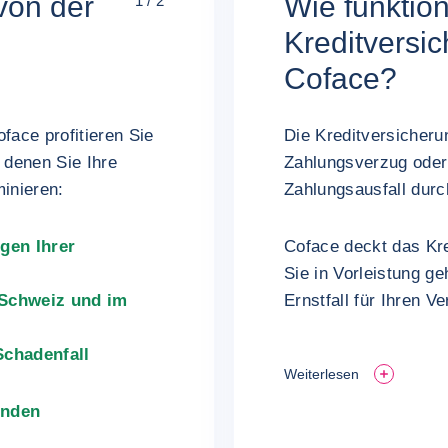
von der
Wie funktion
1 / 2
Kreditversi
Coface?
face profitieren Sie
Die Kreditversicheru
 denen Sie Ihre
Zahlungsverzug oder
minieren:
Zahlungsausfall dur
gen Ihrer
Coface deckt das Kre
Sie in Vorleistung g
 Schweiz und im
Ernstfall für Ihren Ve
Schadenfall
Weiterlesen
unden