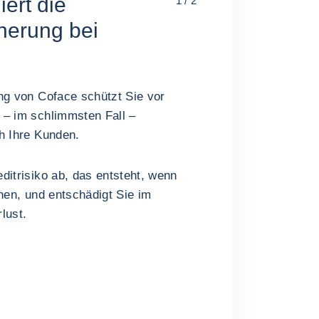
iert die
1 / 2
cherung bei
ng von Coface schützt Sie vor
 – im schlimmsten Fall –
ch Ihre Kunden.
ditrisiko ab, das entsteht, wenn
ehen, und entschädigt Sie im
rlust.