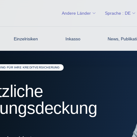
Andere Länder
Sprache :
DE
Einzelrisiken
Inkasso
News, Publikati
UNG FÜR IHRE KREDITVERSICHERUNG
zliche
erungsdeckung