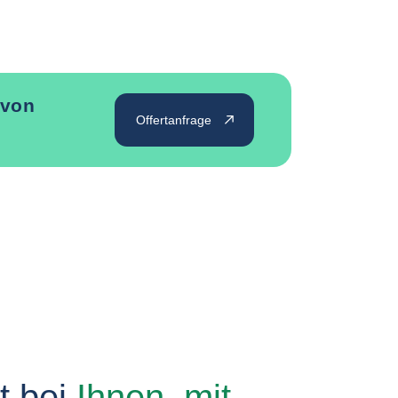
 von
Offertanfrage
t bei
Ihnen, mit