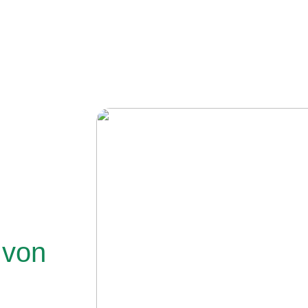
g
von