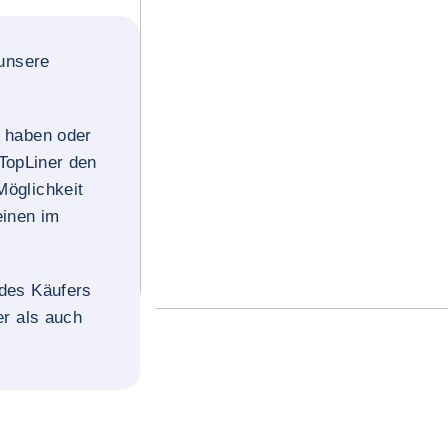
 unsere
n haben oder
 TopLiner den
Möglichkeit
einen im
 des Käufers
er als auch