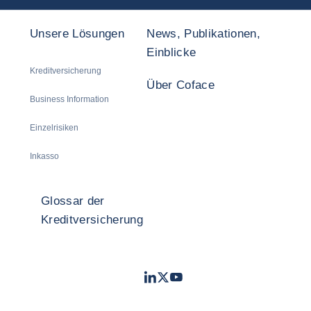
Unsere Lösungen
News, Publikationen,
Einblicke
Kreditversicherung
Über Coface
Business Information
Einzelrisiken
Inkasso
Glossar der
Kreditversicherung
LinkedIn
Twitter
Youtube
- Coface
- Coface
- Coface