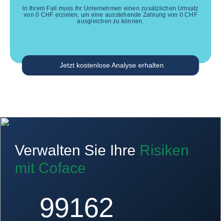
In Ihrem Fall muss Ihr Unternehmen einen zusätzlichen Umsatz
von
0
CHF
erzielen, um eine ausstehende Zahlung von
0
CHF
ausgleichen zu können.
Jetzt kostenlose Analyse erhalten
Verwalten Sie Ihre
Risiken
mit Coface
100000