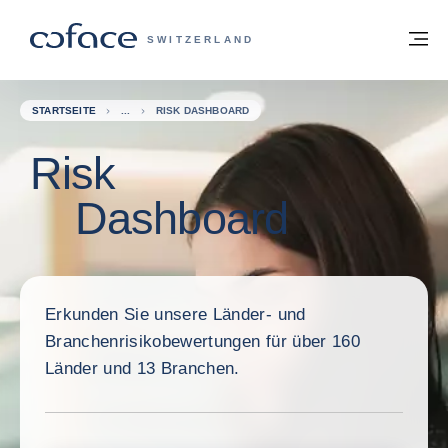
Weiter zum Inhalt
Zurück zur Startseite
M
COFACE FOR TRADE - WEBSEITE DER 
SWITZERLAND
STARTSEITE
RISK DASHBOARD
Risk
Dashboard
Erkunden Sie unsere Länder- und
Branchenrisikobewertungen für über 160
Länder und 13 Branchen.