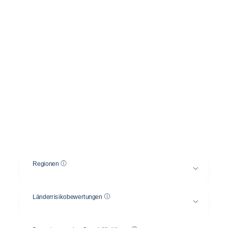
Vergleichen Sie
Risikobewertungen mehrerer
Länder.
Wählen Sie eine Region und eine Bewertung des
Länderrisikos und/oder des Geschäftsklimas und
vergleichen Sie die Risiken zwischen
verschiedenen Ländern.
Hilfe
Regionen
Hilfe
Länderrisikobewertungen