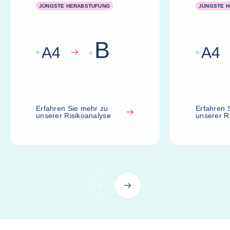
JÜNGSTE HERABSTUFUNG
JÜNGSTE 
B
A
4
A
4
Erfahren Sie mehr zu
Erfahren 
unserer Risikoanalyse
unserer R
Vorherige
Nächste