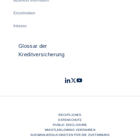
Business Information
Einzelrisiken
Inkasso
Glossar der
Kreditversicherung
LinkedIn
Twitter
Youtube
- Coface
- Coface
- Coface
RECHTLICHES
DATENSCHUTZ
PUBLIC DISCLOSURE
WHISTLEBLOWING VERFAHREN
AUSWAHLMÖGLICHKEITEN FÜR DIE ZUSTIMMUNG