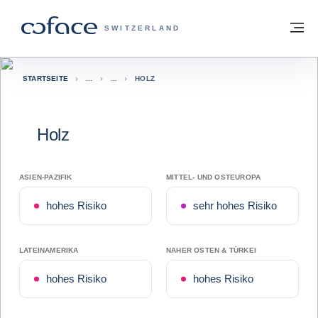
Weiter zum Inhalt
Zurück zur Startseite
M
COFACE FOR TRADE - WEBSEITE DER 
SWITZERLAND
STARTSEITE
HOLZ
Holz
ASIEN-PAZIFIK
MITTEL- UND OSTEUROPA
hohes Risiko
sehr hohes Risiko
LATEINAMERIKA
NAHER OSTEN & TÜRKEI
hohes Risiko
hohes Risiko