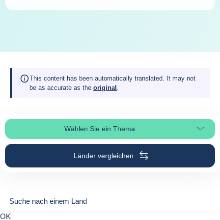
This content has been automatically translated. It may not
be as accurate as the
original
.
Wählen Sie ein Thema
Seitenabschnitt auswählen
Länder vergleichen
Suche nach einem Land
Suche nach einem Land
0
OK
suggestions