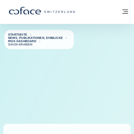
Weiter zum Inhalt
Zurück zur Startseite
M
COFACE FOR TRADE - WEBSEITE DER 
SWITZERLAND
STARTSEITE
NEWS, PUBLIKATIONEN, EINBLICKE
RISK DASHBOARD
SAUDI-ARABIEN