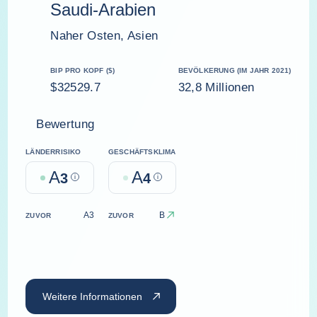
Saudi-Arabien
Naher Osten, Asien
BIP PRO KOPF ($)
BEVÖLKERUNG (IM JAHR 2021)
$32529.7
32,8 Millionen
Bewertung
LÄNDERRISIKO
GESCHÄFTSKLIMA
A
A
3
Help
4
Help
A3
B
ZUVOR
ZUVOR
Weitere Informationen