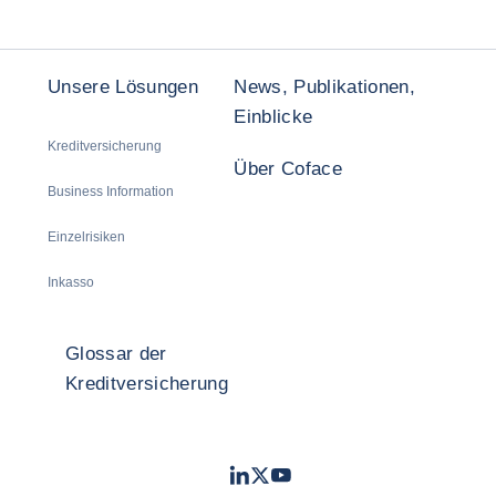
Unsere Lösungen
News, Publikationen,
Einblicke
Kreditversicherung
Über Coface
Business Information
Einzelrisiken
Inkasso
Glossar der
Kreditversicherung
LinkedIn
Twitter
Youtube
- Coface
- Coface
- Coface