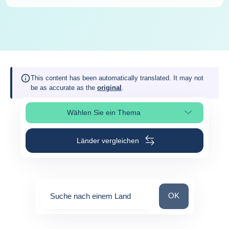
This content has been automatically translated. It may not
be as accurate as the
original
.
Wählen Sie ein Thema
Seitenabschnitt auswählen
Länder vergleichen
Suche nach einem
OK
Suche nach einem Land
0
suggestions