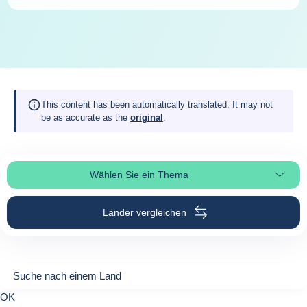
This content has been automatically translated. It may not
be as accurate as the
original
.
Wählen Sie ein Thema
Seitenabschnitt auswählen
Länder vergleichen
Suche nach einem Land
Suche nach einem Land
0
OK
suggestions