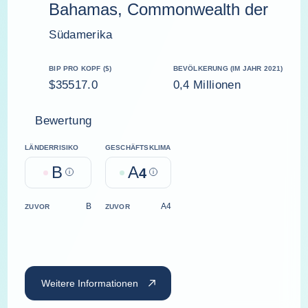
Bahamas, Commonwealth der
Südamerika
BIP PRO KOPF ($)
BEVÖLKERUNG (IM JAHR 2021)
$35517.0
0,4 Millionen
Bewertung
LÄNDERRISIKO
GESCHÄFTSKLIMA
B
A
Help
4
Help
B
A4
ZUVOR
ZUVOR
Weitere Informationen