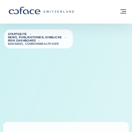
Weiter zum Inhalt
Zurück zur Startseite
M
COFACE FOR TRADE - WEBSEITE DER 
SWITZERLAND
STARTSEITE
NEWS, PUBLIKATIONEN, EINBLICKE
RISK DASHBOARD
BAHAMAS, COMMONWEALTH DER