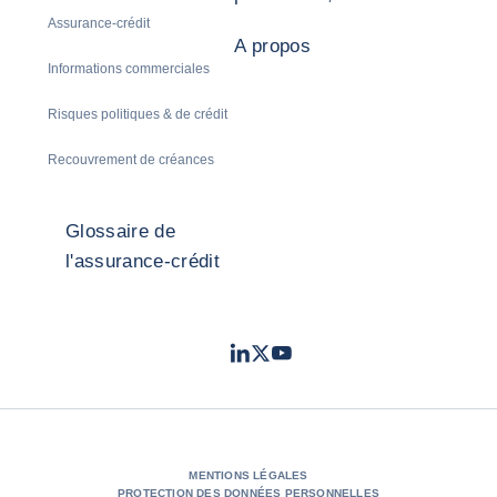
Assurance-crédit
A propos
Informations commerciales
Risques politiques & de crédit
Recouvrement de créances
Glossaire de
l'assurance-crédit
LinkedIn
Twitter
Youtube
- Coface
- Coface
- Coface
MENTIONS LÉGALES
PROTECTION DES DONNÉES PERSONNELLES