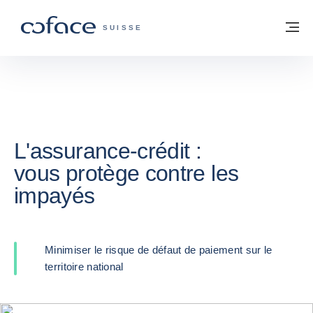
Voir le contenu
Retour à la page d'accueil
M
COFACE, FOR TRADE - PAGE D'ACCUE
SUISSE
L'assurance-crédit :
vous protège contre les
impayés
Minimiser le risque de défaut de paiement sur le
territoire national