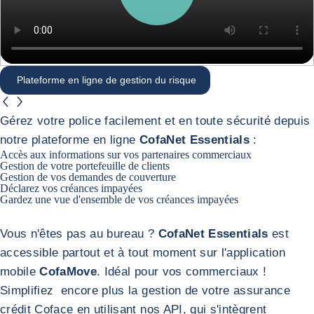
Plateforme en ligne de gestion du risque
button.previous
button.next
Plateforme en ligne de gestion du risque
Gérez votre police facilement et en toute sécurité depuis
notre plateforme en ligne
CofaNet Essentials
:
Accès aux informations sur vos partenaires commerciaux
Gestion de votre portefeuille de clients
Gestion de vos demandes de couverture
Déclarez vos créances impayées
Gardez une vue d'ensemble de vos créances impayées
Vous n'êtes pas au bureau ?
CofaNet Essentials
est
accessible partout et à tout moment sur l'application
mobile
CofaMove
. Idéal pour vos commerciaux !
Retour à la Plateforme en ligne de gestion du risque
Portail Coface API
Simplifiez encore plus la gestion de votre assurance
crédit Coface en utilisant nos API, qui s'intègrent