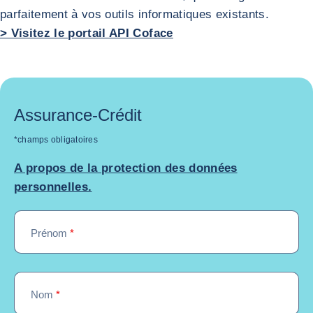
parfaitement à vos outils informatiques existants.
> Visitez le portail API Coface
Retour à la Portail Coface API
Assurance-Crédit
*champs obligatoires
A propos de la protection des données
personnelles.
Prénom
*
Nom
*