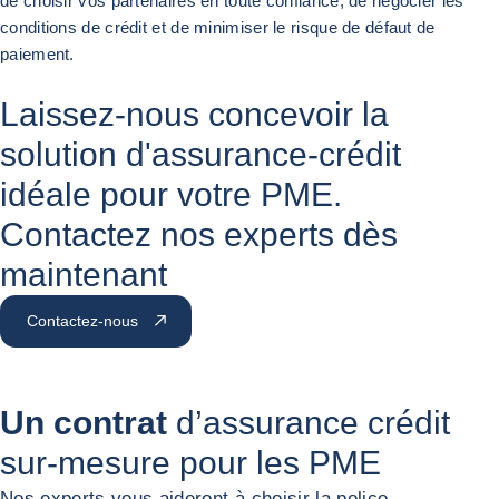
de choisir vos partenaires en toute confiance, de négocier les
conditions de crédit et de minimiser le risque de défaut de
paiement.
Précédent
Suivant
Laissez-nous concevoir la
solution d'assurance-crédit
idéale pour votre PME.
Contactez nos experts dès
maintenant
Contactez-nous
Un contrat
d’assurance crédit
sur-mesure pour les PME
Nos experts vous aideront à choisir la police