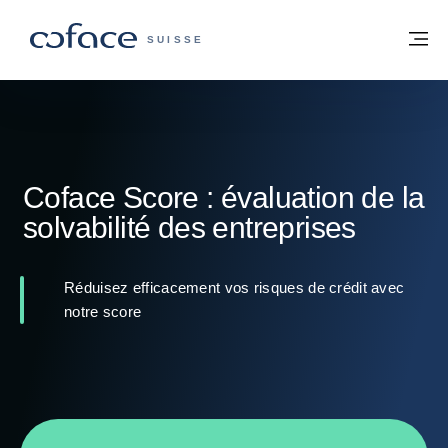
Voir le contenu
Retour à la page d'accueil
M
COFACE, FOR TRADE - PAGE D'ACCUE
SUISSE
Coface Score : évaluation de la
solvabilité des entreprises
Réduisez efficacement vos risques de crédit avec
notre score