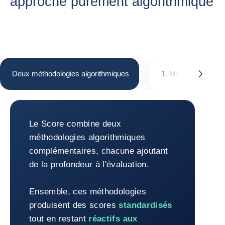
approche purement algorithmique
Deux méthodologies algorithmiques
1. Modèle prescript
button.next
Deux méthodologies algorithmiques
Le Score combine deux
méthodologies algorithmiques
complémentaires, chacune ajoutant
de la profondeur à l'évaluation.
Ensemble, ces méthodologies
produisent des scores
standardisés
tout en restant
réactifs aux