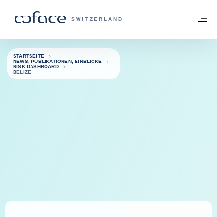
Weiter zum Inhalt
Zurück zur Startseite
M
COFACE FOR TRADE - WEBSEITE DER 
SWITZERLAND
STARTSEITE
NEWS, PUBLIKATIONEN, EINBLICKE
RISK DASHBOARD
BELIZE