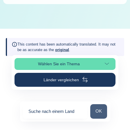
This content has been automatically translated. It may not
be as accurate as the
original
.
Wählen Sie ein Thema
Seitenabschnitt auswählen
Länder vergleichen
Suche nach einem
OK
Suche nach einem Land
0
suggestions