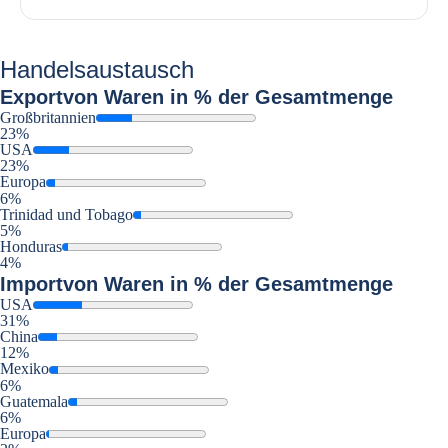
Handelsaustausch
Export
von Waren in % der Gesamtmenge
Großbritannien
23%
USA
23%
Europa
6%
Trinidad und Tobago
5%
Honduras
4%
Import
von Waren in % der Gesamtmenge
USA
31%
China
12%
Mexiko
6%
Guatemala
6%
Europa