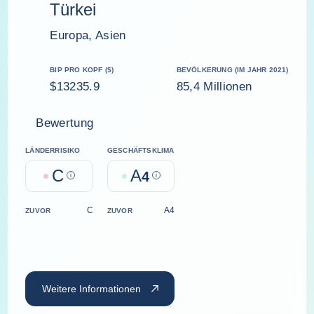
Türkei
Europa, Asien
BIP PRO KOPF ($)
BEVÖLKERUNG (IM JAHR 2021)
$13235.9
85,4 Millionen
Bewertung
LÄNDERRISIKO
GESCHÄFTSKLIMA
C
A
Help
4
Help
C
A4
ZUVOR
ZUVOR
Weitere Informationen