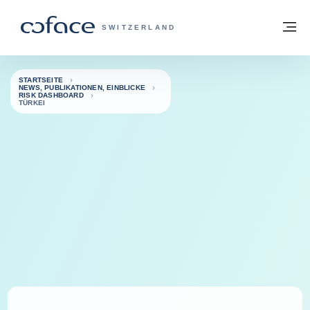
Weiter zum Inhalt
Zurück zur Startseite
M
COFACE FOR TRADE - WEBSEITE DER 
SWITZERLAND
STARTSEITE
NEWS, PUBLIKATIONEN, EINBLICKE
RISK DASHBOARD
TÜRKEI