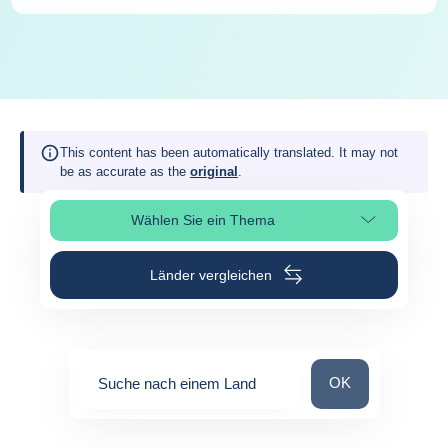
This content has been automatically translated. It may not
be as accurate as the
original
.
Wählen Sie ein Thema
Seitenabschnitt auswählen
Länder vergleichen
Suche nach einem
OK
Suche nach einem Land
0
suggestions