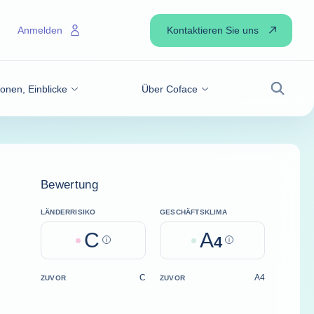
Kontaktieren Sie uns
Anmelden
onen, Einblicke
Über Coface
Suche
Bewertung
LÄNDERRISIKO
GESCHÄFTSKLIMA
C
A
Help
4
Help
C
A4
ZUVOR
ZUVOR