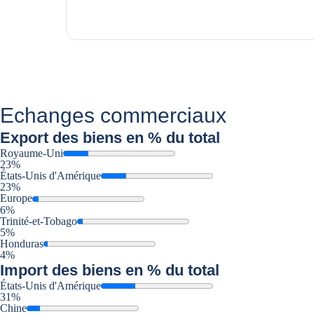
Echanges commerciaux
Export
des biens en % du total
Royaume-Uni
23%
États-Unis d'Amérique
23%
Europe
6%
Trinité-et-Tobago
5%
Honduras
4%
Import
des biens en % du total
États-Unis d'Amérique
31%
Chine