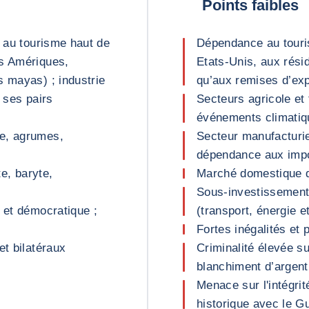
Points faibles
s au tourisme haut de
Dépendance au touri
es Amériques,
Etats-Unis, aux résid
s mayas) ; industrie
qu’aux remises d’exp
 ses pairs
Secteurs agricole et
événements climatiqu
re, agrumes,
Secteur manufacturi
dépendance aux impo
te, baryte,
Marché domestique de
Sous-investissement 
 et démocratique ;
(transport, énergie e
Fortes inégalités et
et bilatéraux
Criminalité élevée su
blanchiment d’argent
Menace sur l'intégrité
historique avec le G