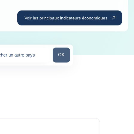
Voir les principaux indicateurs économiques
Chercher un autre pays
OK
her un autre pays
stions