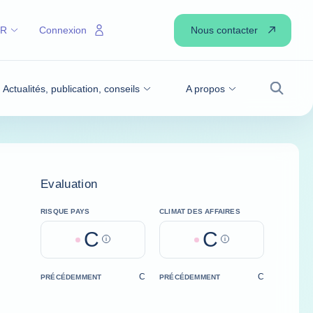
Nous contacter
FR
Connexion
Actualités, publication, conseils
A propos
Recher
Evaluation
RISQUE PAYS
CLIMAT DES AFFAIRES
C
C
Help
Help
C
C
PRÉCÉDEMMENT
PRÉCÉDEMMENT