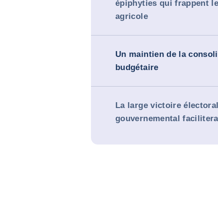
épiphyties qui frappent l
agricole
Un maintien de la consol
budgétaire
La large victoire électora
gouvernemental faciliter