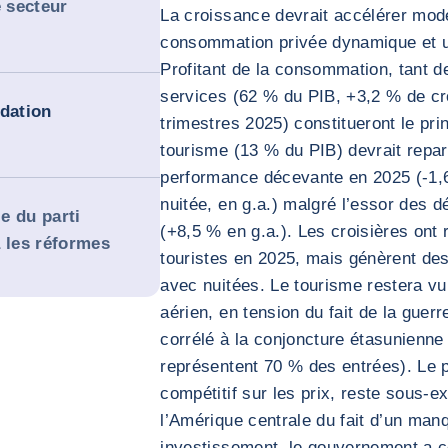
e secteur
La croissance devrait accélérer mod
consommation privée dynamique et u
Profitant de la consommation, tant d
services (62 % du PIB, +3,2 % de cr
idation
trimestres 2025) constitueront le pri
tourisme (13 % du PIB) devrait repar
performance décevante en 2025 (-1,6
nuitée, en g.a.) malgré l’essor des 
le du parti
(+8,5 % en g.a.). Les croisières ont
a les réformes
touristes en 2025, mais génèrent des
avec nuitées. Le tourisme restera vu
aérien, en tension du fait de la guerr
corrélé à la conjoncture étasunienne 
représentent 70 % des entrées). Le po
compétitif sur les prix, reste sous-e
l’Amérique centrale du fait d’un manq
investissement, le gouvernement a c