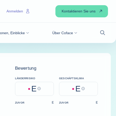
Kontaktieren Sie uns
Anmelden
onen, Einblicke
Über Coface
Suche
Bewertung
LÄNDERRISIKO
GESCHÄFTSKLIMA
E
E
Help
Help
E
E
ZUVOR
ZUVOR