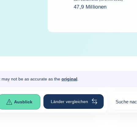
47,9 Millionen
It may not be as accurate as the
original
.
Länder vergleichen
Suche nac
Ausblick
0
suggesti