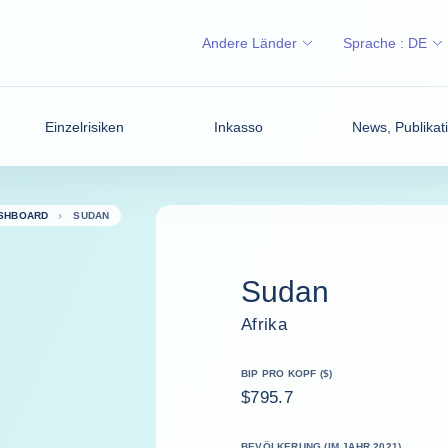
Andere Länder
Sprache :
DE
Einzelrisiken
Inkasso
News, Publikati
ASHBOARD
SUDAN
Sudan
Afrika
BIP PRO KOPF ($)
$795.7
BEVÖLKERUNG (IM JAHR 2021)