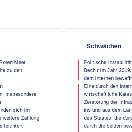
Schwächen
Roten Meer
Politische Instabilit
ähe zu den
Bechir im Jahr 2019,
dem internen bewaffn
on
Eine durch den inter
en, insbesondere
wirtschaftliche Kata
n
Zerstörung der Infr
nden sich im
ins und aus dem Lan
e weitere Zahlung
des Staates, die du
erleichtert
durch die beiden bew