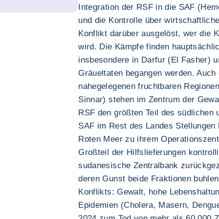
Integration der RSF in die SAF (Hem
und die Kontrolle über wirtschaftliche
Konflikt darüber ausgelöst, wer die 
wird. Die Kämpfe finden hauptsächli
insbesondere in Darfur (El Fasher) u
Gräueltaten begangen werden. Auch 
nahegelegenen fruchtbaren Regionen
Sinnar) stehen im Zentrum der Gewalt
RSF den größten Teil des südlichen 
SAF im Rest des Landes Stellungen 
Roten Meer zu ihrem Operationszen
Großteil der Hilfslieferungen kontroll
sudanesische Zentralbank zurückgez
deren Gunst beide Fraktionen buhlen,
Konflikts: Gewalt, hohe Lebenshaltu
Epidemien (Cholera, Masern, Dengue
2024 zum Tod von mehr als 60.000 Ziv