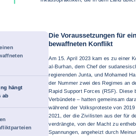
Die Voraussetzungen für ei
bewaffneten Konflikt
einen
waffneten
Am 15. April 2023 kam es zu einer K
al-Burhan, dem Chef der sudanesisch
regierenden Junta, und Mohamed Ha
der Nummer zwei des Regimes an der
ung hängt
Rapid Support Forces (RSF). Diese 
s ab
Verbündete – hatten gemeinsam dara
während der Volksproteste von 2019 
2021, der die Zivilisten aus der für
ren
verdrängte, von der Macht zu enth
liktparteien
Spannungen, angeheizt durch Meinun