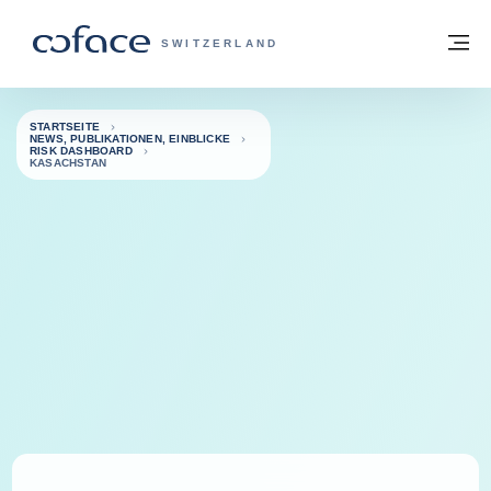
Weiter zum Inhalt
Zurück zur Startseite
M
COFACE FOR TRADE - WEBSEITE DER 
SWITZERLAND
STARTSEITE
NEWS, PUBLIKATIONEN, EINBLICKE
RISK DASHBOARD
KASACHSTAN