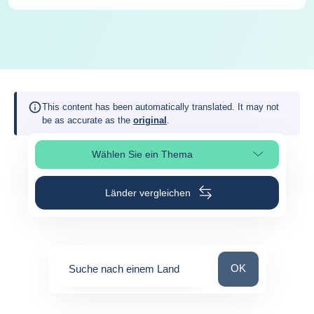
This content has been automatically translated. It may not
be as accurate as the
original
.
Wählen Sie ein Thema
Seitenabschnitt auswählen
Länder vergleichen
Suche nach einem
OK
Suche nach einem Land
0
suggestions