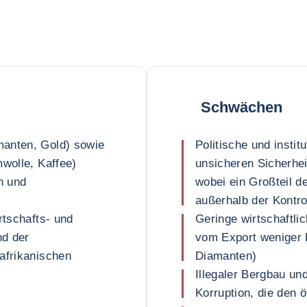
Schwächen
manten, Gold) sowie
Politische und institu
mwolle, Kaffee)
unsicheren Sicherhe
n und
wobei ein Großteil d
außerhalb der Kontro
rtschafts- und
Geringe wirtschaftli
d der
vom Export weniger 
afrikanischen
Diamanten)
Illegaler Bergbau un
Korruption, die den 