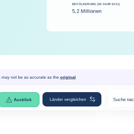
BEVÖLKERUNG (IM JAHR 2021)
5,2 Millionen
It may not be as accurate as the
original
.
Länder vergleichen
Suche nac
Ausblick
0
suggesti