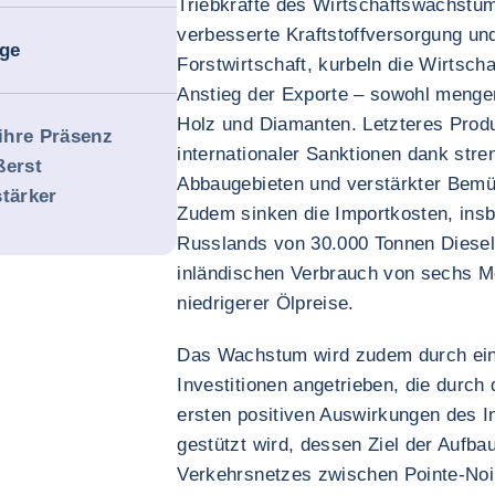
Triebkräfte des Wirtschaftswachstu
verbesserte Kraftstoffversorgung und
age
Forstwirtschaft, kurbeln die Wirtsch
Anstieg der Exporte – sowohl menge
Holz und Diamanten. Letzteres Produ
ihre Präsenz
internationaler Sanktionen dank stren
ßerst
Abbaugebieten und verstärkter Bemü
stärker
Zudem sinken die Importkosten, ins
Russlands von 30.000 Tonnen Diese
inländischen Verbrauch von sechs M
niedrigerer Ölpreise.
Das Wachstum wird zudem durch eine
Investitionen angetrieben, die durc
ersten positiven Auswirkungen des In
gestützt wird, dessen Ziel der Aufba
Verkehrsnetzes zwischen Pointe-Noi