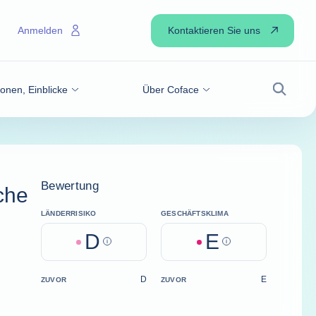
Kontaktieren Sie uns
Anmelden
onen, Einblicke
Über Coface
Suche
Bewertung
sche
LÄNDERRISIKO
GESCHÄFTSKLIMA
D
E
Help
Help
D
E
ZUVOR
ZUVOR