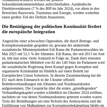
Sekundäreinkommensbilanz aufrechterhalten. Ausländische
Direktinvestitionen (7 % des BIP im Jahr 2024), vor allem in den
Bereichen Bauwesen, Tourismus und Energie, werden weiterhin
einen großen Teil des Defizits finanzieren.
Die Bestätigung der politischen Kontinuität fördert
die europäische Integration
Angesichts einer schwachen Opposition, die durch Betrugs- und
Korruptionsskandale gespalten ist, gewann der amtierende
sozialistische Ministerpräsident Edi Rama die Parlamentswahlen im
Mai 2025 mit 52,1 % der Stimmen. Edi Rama, der seit 2013 im Amt
ist, tritt nun seine vierte Amtszeit in Folge an. Dank ihrer erneuten
parlamentarischen Mehrheit von 82 der 140 Sitze im Parlament wird
die sozialistische Regierung ihren Kampf gegen Korruption und
organisierte Kriminalität im Hinblick auf einen Beitritt zur
Europäischen Union fortsetzen. In diesem Zusammenhang hat die
EU nach dem Einmarsch in die Ukraine offiziell
Beitrittsverhandlungen mit Albanien und Nordmazedonien
aufgenommen. Die Gespräche über die ersten „grundlegenden“
Verhandlungskapitel wurden schließlich im Oktober 2024 eröffnet,
nachdem sie von denen Nordmazedoniens getrennt worden waren.
Trotz der Bemühungen um eine Reform des Justizsystems und die
Einführung von Maßnahmen zur Korruptionsbekämpfung bleibt ein