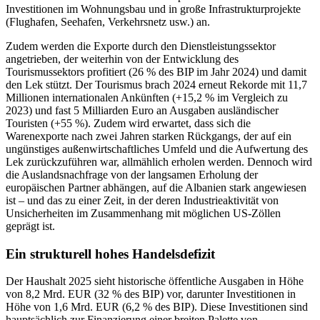
Investitionen im Wohnungsbau und in große Infrastrukturprojekte
(Flughafen, Seehafen, Verkehrsnetz usw.) an.
Zudem werden die Exporte durch den Dienstleistungssektor
angetrieben, der weiterhin von der Entwicklung des
Tourismussektors profitiert (26 % des BIP im Jahr 2024) und damit
den Lek stützt. Der Tourismus brach 2024 erneut Rekorde mit 11,7
Millionen internationalen Ankünften (+15,2 % im Vergleich zu
2023) und fast 5 Milliarden Euro an Ausgaben ausländischer
Touristen (+55 %). Zudem wird erwartet, dass sich die
Warenexporte nach zwei Jahren starken Rückgangs, der auf ein
ungünstiges außenwirtschaftliches Umfeld und die Aufwertung des
Lek zurückzuführen war, allmählich erholen werden. Dennoch wird
die Auslandsnachfrage von der langsamen Erholung der
europäischen Partner abhängen, auf die Albanien stark angewiesen
ist – und das zu einer Zeit, in der deren Industrieaktivität von
Unsicherheiten im Zusammenhang mit möglichen US-Zöllen
geprägt ist.
Ein strukturell hohes Handelsdefizit
Der Haushalt 2025 sieht historische öffentliche Ausgaben in Höhe
von 8,2 Mrd. EUR (32 % des BIP) vor, darunter Investitionen in
Höhe von 1,6 Mrd. EUR (6,2 % des BIP). Diese Investitionen sind
hauptsächlich zur Finanzierung einer breiten Palette von