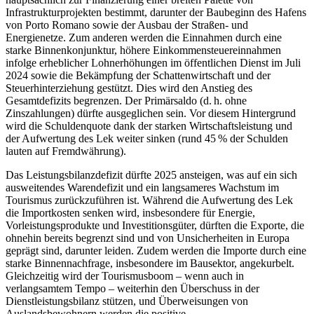
Infrastrukturprojekten bestimmt, darunter der Baubeginn des Hafens
von Porto Romano sowie der Ausbau der Straßen- und
Energienetze. Zum anderen werden die Einnahmen durch eine
starke Binnenkonjunktur, höhere Einkommensteuereinnahmen
infolge erheblicher Lohnerhöhungen im öffentlichen Dienst im Juli
2024 sowie die Bekämpfung der Schattenwirtschaft und der
Steuerhinterziehung gestützt. Dies wird den Anstieg des
Gesamtdefizits begrenzen. Der Primärsaldo (d. h. ohne
Zinszahlungen) dürfte ausgeglichen sein. Vor diesem Hintergrund
wird die Schuldenquote dank der starken Wirtschaftsleistung und
der Aufwertung des Lek weiter sinken (rund 45 % der Schulden
lauten auf Fremdwährung).
Das Leistungsbilanzdefizit dürfte 2025 ansteigen, was auf ein sich
ausweitendes Warendefizit und ein langsameres Wachstum im
Tourismus zurückzuführen ist. Während die Aufwertung des Lek
die Importkosten senken wird, insbesondere für Energie,
Vorleistungsprodukte und Investitionsgüter, dürften die Exporte, die
ohnehin bereits begrenzt sind und von Unsicherheiten in Europa
geprägt sind, darunter leiden. Zudem werden die Importe durch eine
starke Binnennachfrage, insbesondere im Bausektor, angekurbelt.
Gleichzeitig wird der Tourismusboom – wenn auch in
verlangsamtem Tempo – weiterhin den Überschuss in der
Dienstleistungsbilanz stützen, und Überweisungen von
Auslandsbewohnern werden die positive