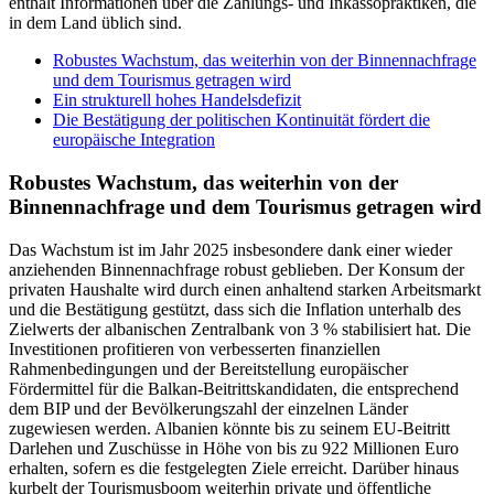
enthält Informationen über die Zahlungs- und Inkassopraktiken, die
in dem Land üblich sind.
Robustes Wachstum, das weiterhin von der Binnennachfrage
und dem Tourismus getragen wird
Ein strukturell hohes Handelsdefizit
Die Bestätigung der politischen Kontinuität fördert die
europäische Integration
Robustes Wachstum, das weiterhin von der
Binnennachfrage und dem Tourismus getragen wird
Das Wachstum ist im Jahr 2025 insbesondere dank einer wieder
anziehenden Binnennachfrage robust geblieben. Der Konsum der
privaten Haushalte wird durch einen anhaltend starken Arbeitsmarkt
und die Bestätigung gestützt, dass sich die Inflation unterhalb des
Zielwerts der albanischen Zentralbank von 3 % stabilisiert hat. Die
Investitionen profitieren von verbesserten finanziellen
Rahmenbedingungen und der Bereitstellung europäischer
Fördermittel für die Balkan-Beitrittskandidaten, die entsprechend
dem BIP und der Bevölkerungszahl der einzelnen Länder
zugewiesen werden. Albanien könnte bis zu seinem EU-Beitritt
Darlehen und Zuschüsse in Höhe von bis zu 922 Millionen Euro
erhalten, sofern es die festgelegten Ziele erreicht. Darüber hinaus
kurbelt der Tourismusboom weiterhin private und öffentliche