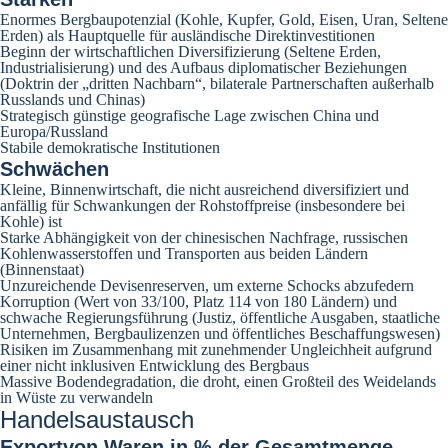
Enormes Bergbaupotenzial (Kohle, Kupfer, Gold, Eisen, Uran, Seltene
Erden) als Hauptquelle für ausländische Direktinvestitionen
Beginn der wirtschaftlichen Diversifizierung (Seltene Erden,
Industrialisierung) und des Aufbaus diplomatischer Beziehungen
(Doktrin der „dritten Nachbarn“, bilaterale Partnerschaften außerhalb
Russlands und Chinas)
Strategisch günstige geografische Lage zwischen China und
Europa/Russland
Stabile demokratische Institutionen
Schwächen
Kleine, Binnenwirtschaft, die nicht ausreichend diversifiziert und
anfällig für Schwankungen der Rohstoffpreise (insbesondere bei
Kohle) ist
Starke Abhängigkeit von der chinesischen Nachfrage, russischen
Kohlenwasserstoffen und Transporten aus beiden Ländern
(Binnenstaat)
Unzureichende Devisenreserven, um externe Schocks abzufedern
Korruption (Wert von 33/100, Platz 114 von 180 Ländern) und
schwache Regierungsführung (Justiz, öffentliche Ausgaben, staatliche
Unternehmen, Bergbaulizenzen und öffentliches Beschaffungswesen)
Risiken im Zusammenhang mit zunehmender Ungleichheit aufgrund
einer nicht inklusiven Entwicklung des Bergbaus
Massive Bodendegradation, die droht, einen Großteil des Weidelands
in Wüste zu verwandeln
Handelsaustausch
Export
von Waren in % der Gesamtmenge