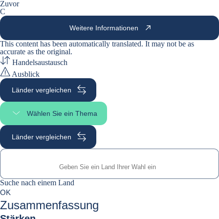
Zuvor
C
Weitere Informationen
This content has been automatically translated. It may not be as
accurate as the
original
.
Handelsaustausch
Ausblick
Länder vergleichen
Wählen Sie ein Thema
Seitenabschnitt auswählen
Länder vergleichen
Suche nach einem Land
Suche nach einem Land
0
OK
suggestions
Zusammenfassung
Stärken