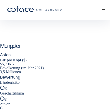
Weiter zum Inhalt
Zurück zur Startseite
M
COFACE FOR TRADE - WEBSEITE DER 
SWITZERLAND
Mongolei
Asien
BIP pro Kopf ($)
$5,796.5
Bevölkerung (im Jahr 2021)
3,5 Millionen
Bewertung
Länderrisiko
C
Help
Geschäftsklima
C
Help
Zuvor
C