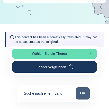
This content has been automatically translated. It may not
be as accurate as the
original
.
Wählen Sie ein Thema
Seitenabschnitt auswählen
Länder vergleichen
Suche nach einem
OK
Suche nach einem Land
0
suggestions