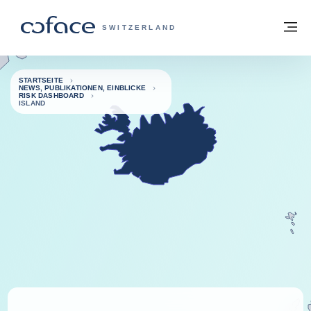
Weiter zum Inhalt
Zurück zur Startseite
M
COFACE FOR TRADE - WEBSEITE DER 
SWITZERLAND
STARTSEITE
NEWS, PUBLIKATIONEN, EINBLICKE
RISK DASHBOARD
ISLAND