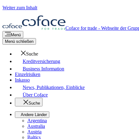
Weiter zum Inhalt
Coface for trade - Webseite der Grup
Menü
Menü schließen
Suche
Kreditversicherung
Business Information
Einzelrisiken
Inkasso
News, Publikationen, Einblicke
Über Coface
Suche
Andere Länder
Argentina
Australia
Austria
Baltics