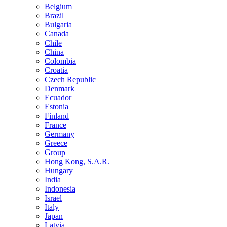
Belgium
Brazil
Bulgaria
Canada
Chile
China
Colombia
Croatia
Czech Republic
Denmark
Ecuador
Estonia
Finland
France
Germany
Greece
Group
Hong Kong, S.A.R.
Hungary
India
Indonesia
Israel
Italy
Japan
Latvia