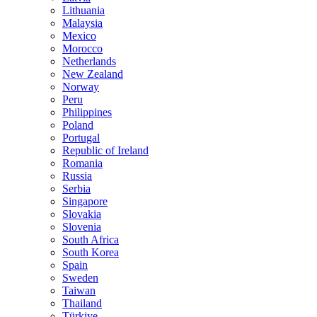
Lithuania
Malaysia
Mexico
Morocco
Netherlands
New Zealand
Norway
Peru
Philippines
Poland
Portugal
Republic of Ireland
Romania
Russia
Serbia
Singapore
Slovakia
Slovenia
South Africa
South Korea
Spain
Sweden
Taiwan
Thailand
Türkiye