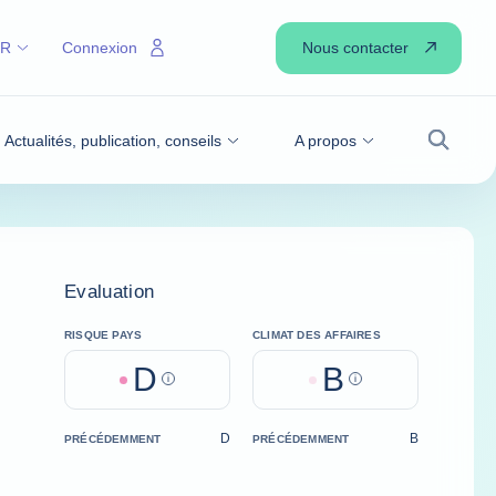
Nous contacter
FR
Connexion
Actualités, publication, conseils
A propos
Recher
Evaluation
RISQUE PAYS
CLIMAT DES AFFAIRES
D
B
Help
Help
D
B
PRÉCÉDEMMENT
PRÉCÉDEMMENT