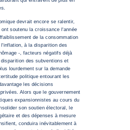
carburant qui entravent de plus en
es.
omique devrait encore se ralentir,
 ont soutenu la croissance l'année
affaiblissement de la consommation
'inflation, à la disparition des
hômage -, facteurs négatifs déjà
disparition des subventions et
plus lourdement sur la demande
ertitude politique entourant les
 davantage les décisions
 privées. Alors que le gouvernement
itiques expansionnistes au cours du
solider son soutien électoral, le
gétaire et des dépenses à mesure
ensifient, conduira inévitablement à