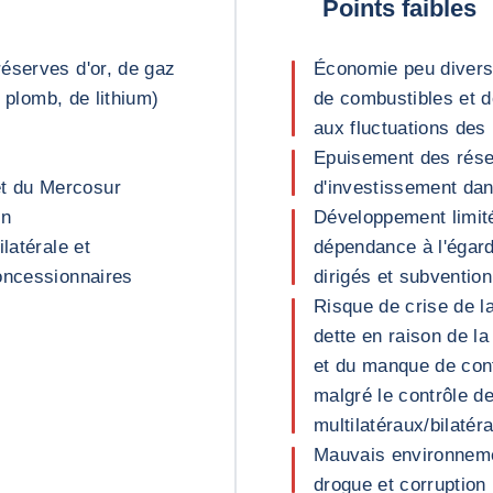
Points faibles
éserves d'or, de gaz
Économie peu diversi
e plomb, de lithium)
de combustibles et d
aux fluctuations des
Epuisement des rése
t du Mercosur
d'investissement da
in
Développement limité
latérale et
dépendance à l'égard
oncessionnaires
dirigés et subventio
Risque de crise de l
dette en raison de l
et du manque de conf
malgré le contrôle d
multilatéraux/bilatér
Mauvais environnemen
drogue et corruption