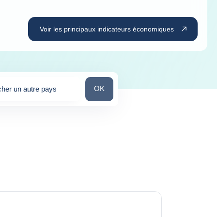
Voir les principaux indicateurs économiques
Chercher un autre pays
OK
her un autre pays
stions