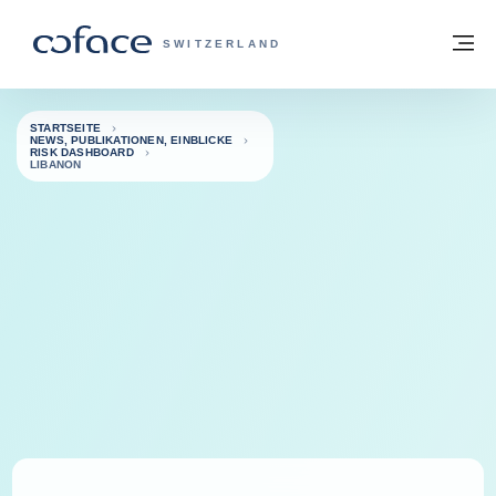
Weiter zum Inhalt
Zurück zur Startseite
M
COFACE FOR TRADE - WEBSEITE DER 
SWITZERLAND
STARTSEITE
NEWS, PUBLIKATIONEN, EINBLICKE
RISK DASHBOARD
LIBANON