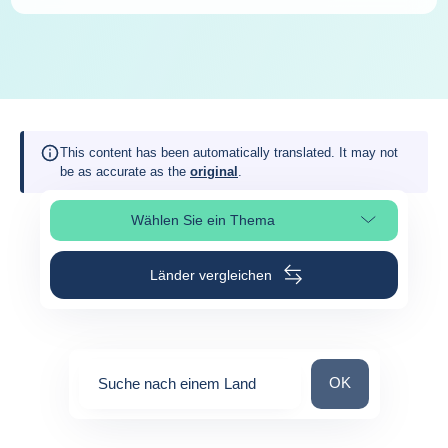
This content has been automatically translated. It may not
be as accurate as the
original
.
Wählen Sie ein Thema
Seitenabschnitt auswählen
Länder vergleichen
Suche nach einem
OK
Suche nach einem Land
0
suggestions