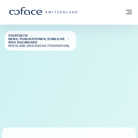
Weiter zum Inhalt
Zurück zur Startseite
M
COFACE FOR TRADE - WEBSEITE DER 
SWITZERLAND
STARTSEITE
NEWS, PUBLIKATIONEN, EINBLICKE
RISK DASHBOARD
RUSSLAND (RUSSISCHE FÖDERATION)