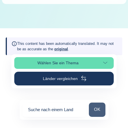
This content has been automatically translated. It may not
be as accurate as the
original
.
Wählen Sie ein Thema
Seitenabschnitt auswählen
Länder vergleichen
Suche nach einem
OK
Suche nach einem Land
0
suggestions