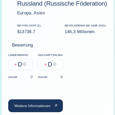
Russland (Russische Föderation)
Europa, Asien
BIP PRO KOPF ($)
BEVÖLKERUNG (IM JAHR 2021)
$13738.7
146,3 Millionen
Bewertung
LÄNDERRISIKO
GESCHÄFTSKLIMA
D
D
Help
Help
D
D
ZUVOR
ZUVOR
Weitere Informationen