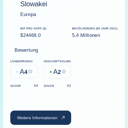
Slowakei
Europa
BIP PRO KOPF ($)
BEVÖLKERUNG (IM JAHR 2021)
$24468.0
5,4 Millionen
Bewertung
LÄNDERRISIKO
GESCHÄFTSKLIMA
A
A
4
Help
2
Help
A4
A2
ZUVOR
ZUVOR
Weitere Informationen