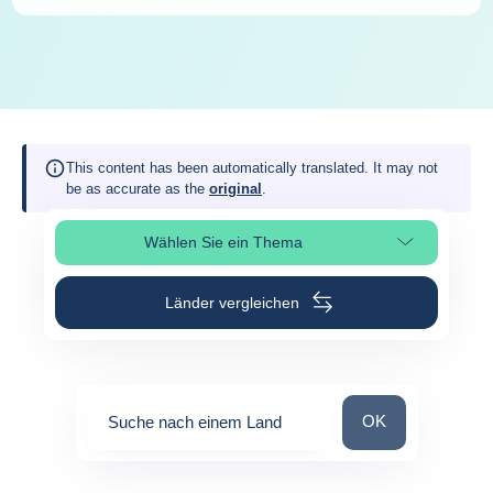
This content has been automatically translated. It may not
be as accurate as the
original
.
Wählen Sie ein Thema
Seitenabschnitt auswählen
Länder vergleichen
Suche nach einem
OK
Suche nach einem Land
0
suggestions