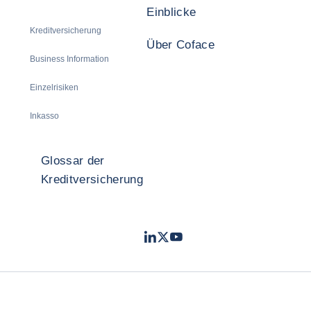
Einblicke
Kreditversicherung
Über Coface
Business Information
Einzelrisiken
Inkasso
Glossar der
Kreditversicherung
LinkedIn
Twitter
Youtube
- Coface
- Coface
- Coface