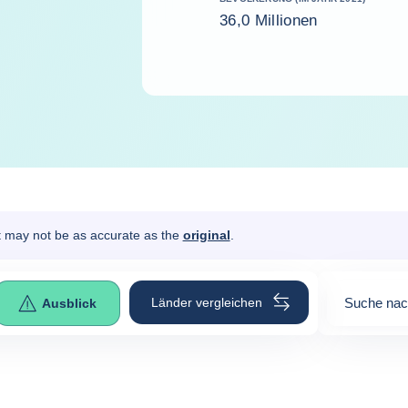
36,0 Millionen
It may not be as accurate as the
original
.
Länder vergleichen
Suche nac
Ausblick
0
suggesti