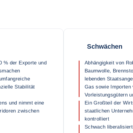
Schwächen
30 % der Exporte und
Abhängigkeit von Roh
usmachen
Baumwolle, Brennsto
umfangreiche
lebenden Staatsange
ielle Stabilität
Gas sowie Importen
Vorleistungsgütern 
iens und nimmt eine
Ein Großteil der Wir
rridoren zwischen
staatlichen Unterne
kontrolliert
Schwach liberalisie