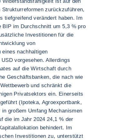
 Widerstandsfähigkeit ist auf den
 Strukturreformen zurückzuführen,
s tiefgreifend verändert haben. Im
 BIP im Durchschnitt um 5,3 % pro
sätzliche Investitionen für die
ntwicklung von
 eines nachhaltigen
 USD vorgesehen. Allerdings
aates auf die Wirtschaft durch
che Geschäftsbanken, die nach wie
 Wettbewerb und schränkt die
igen Privatsektors ein. Einerseits
geführt (Ipoteka, Agroexportbank,
or in großem Umfang Mechanismen
uf die im Jahr 2024 24,1 % der
Kapitalallokation behindert. Im
chen Investitionen zu, unterstützt