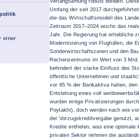
Verlangsamung robust bleiben. Diese
Umfang der seit 2017 durchgeführten
politik
die das Wirtschaftsmodell des Lande
Zeitraum 2017–2024 wuchs das reale
Jahr. Die Regierung hat erhebliche zu
r einer
Modernisierung von Flughäfen, die E
Sonderwirtschaftszonen und den Bau
Rechenzentrums im Wert von 3 Mrd.
behindert der starke Einfluss des St
öffentliche Unternehmen und staatli
vor 65 % der Bankaktiva halten, den
Entstehung eines voll wettbewerbsfäh
wurden einige Privatisierungen durch
Poytakht), doch werden nach wie v
der Vorzugskreditvergabe genutzt, a
Kredite entfielen, was eine optimale 
privaten Sektor nehmen die ausländis