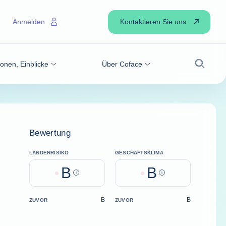
Kontaktieren Sie uns
Anmelden
onen, Einblicke
Über Coface
Suche
Bewertung
LÄNDERRISIKO
GESCHÄFTSKLIMA
B
B
Help
Help
B
B
ZUVOR
ZUVOR