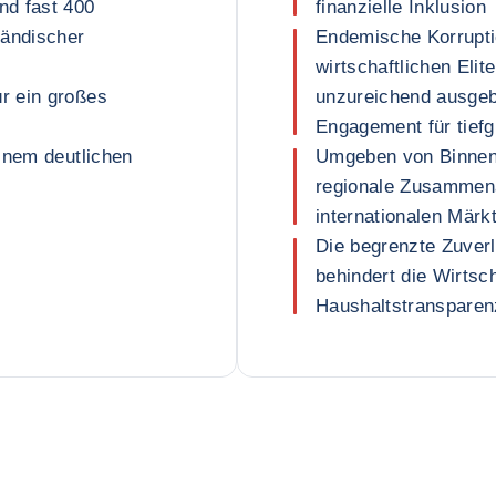
nd fast 400
finanzielle Inklusion
ländischer
Endemische Korruptio
wirtschaftlichen Eli
r ein großes
unzureichend ausgebi
Engagement für tiefg
inem deutlichen
Umgeben von Binnens
regionale Zusammena
internationalen Märk
Die begrenzte Zuverlä
behindert die Wirtsc
Haushaltstransparen