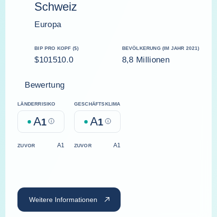
Schweiz
Europa
BIP PRO KOPF ($)
BEVÖLKERUNG (IM JAHR 2021)
$101510.0
8,8 Millionen
Bewertung
LÄNDERRISIKO
GESCHÄFTSKLIMA
A
A
1
Help
1
Help
A1
A1
ZUVOR
ZUVOR
Weitere Informationen