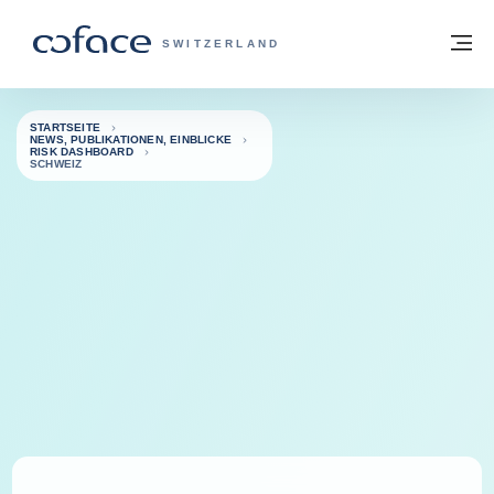
Weiter zum Inhalt
Zurück zur Startseite
M
COFACE FOR TRADE - WEBSEITE DER 
SWITZERLAND
STARTSEITE
NEWS, PUBLIKATIONEN, EINBLICKE
RISK DASHBOARD
SCHWEIZ