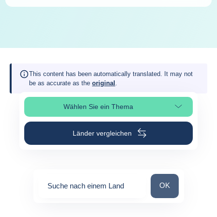
This content has been automatically translated. It may not
be as accurate as the
original
.
Wählen Sie ein Thema
Seitenabschnitt auswählen
Länder vergleichen
Suche nach einem
OK
Suche nach einem Land
0
suggestions