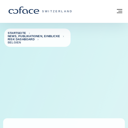
Weiter zum Inhalt
Zurück zur Startseite
M
COFACE FOR TRADE - WEBSEITE DER 
SWITZERLAND
STARTSEITE
NEWS, PUBLIKATIONEN, EINBLICKE
RISK DASHBOARD
BELGIEN