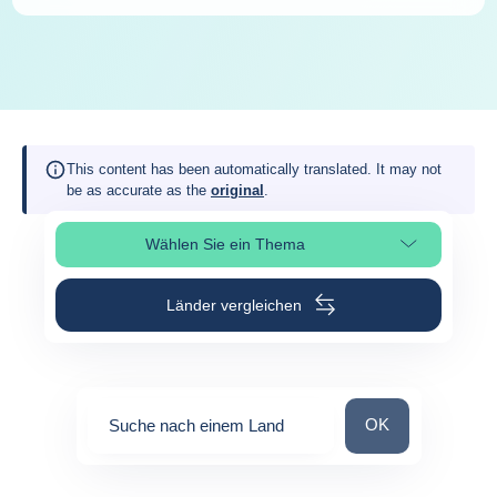
This content has been automatically translated. It may not
be as accurate as the
original
.
Wählen Sie ein Thema
Seitenabschnitt auswählen
Länder vergleichen
Suche nach einem
OK
Suche nach einem Land
0
suggestions