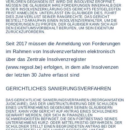
VERLOREN GEGANGEN IST. WIRD DIE INSOLVENZ ERÖFFNET,
MÜSSEN DIE GLÄUBIGER IHRE FORDERUNGEN INNERHALB DER
IN DER INSOLVENZERKLÄRUNG DES GERICHTS FESTGELEGTEN
FRIST ANMELDEN. UNTERLÄSST EIN GLÄUBIGER DIES, FÜHRT
DIES ZUM VERLUST SEINER RANGRECHTE. DAS GERICHT
BESTELLT DARAUFHIN EINEN INSOLVENZVERWALTER, UM DIE
FORDERUNGEN ZU PRÜFEN. DER GLÄUBIGER KANN SICH AUF
DEN EIGENTUMSVORBEHALT BERUFEN, UM SEIN EIGENTUM
ZURÜCKZUFORDERN.
Seit 2017 müssen die Anmeldung von Forderungen
im Rahmen von Insolvenzverfahren elektronisch
über das Zentrale Insolvenzregister
(www.regsol.be) erfolgen, in dem alle Insolvenzen
der letzten 30 Jahre erfasst sind
GERICHTLICHES SANIERUNGSVERFAHREN
DAS GERICHTLICHE SANIERUNGSVERFAHREN (REORGANISATION
JUDICIAIRE), DAS DER UMSTRUKTURIERUNG DER SCHULDEN
EINES UNTERNEHMENS GEGENÜBER SEINEN GLÄUBIGERN
DIENT, KANN VOM GERICHT AUF ANTRAG EINES SCHULDNERS
GEWÄHRT WERDEN, DER SICH IN FINANZIELLEN
SCHWIERIGKEITEN BEFINDET, DIE DEN FORTBESTAND SEINES
UNTERNEHMENS KURZ- ODER MITTELFRISTIG GEFÄHRDEN. DER
SCHULDNER STELLT EINEN BEGRÜNDETEN ANTRAG BEI DER