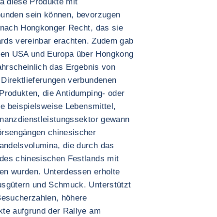
Da diese Produkte mit
bunden sein können, bevorzugen
 nach Hongkonger Recht, das sie
dards vereinbar erachten. Zudem gab
den USA und Europa über Hongkong
ahrscheinlich das Ergebnis von
 Direktlieferungen verbundenen
Produkten, die Antidumping- oder
ie beispielsweise Lebensmittel,
inanzdienstleistungssektor gewann
örsengängen chinesischer
ndelsvolumina, die durch das
des chinesischen Festlands mit
ben wurden. Unterdessen erholte
usgütern und Schmuck. Unterstützt
Besucherzahlen, höhere
kte aufgrund der Rallye am