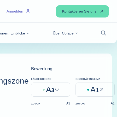
Kontaktieren Sie uns
Anmelden
onen, Einblicke
Über Coface
Suche
Bewertung
ungszone
LÄNDERRISIKO
GESCHÄFTSKLIMA
A
A
3
Help
1
Help
A3
A1
ZUVOR
ZUVOR