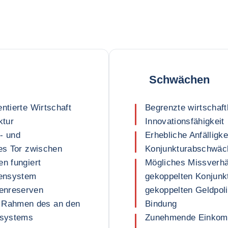
Schwächen
ntierte Wirtschaft
Begrenzte wirtschaft
ktur
Innovationsfähigkeit
- und
Erhebliche Anfälligke
ges Tor zwischen
Konjunkturabschwäch
en fungiert
Mögliches Missverhä
kensystem
gekoppelten Konjunk
enreserven
gekoppelten Geldpol
 Rahmen des an den
Bindung
ssystems
Zunehmende Einkomm