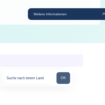
Weitere Informationen
Suche nach einem Land
OK
Suche nach einem Land
0
suggestions