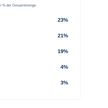
in % der Gesamtmenge
23%
21%
19%
4%
3%