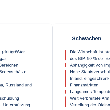
Schwächen
(drittgrößter
Die Wirtschaft ist s
dgas
des BIP, 90 % der E
Bereichen
Abhängigkeit von Imp
d Bodenschätze
Hohe Staatsverschul
Inland, eingeschränk
ina, Russland und
Finanzmärkten
Langsames Tempo de
mschuldung
Weit verbreitete Arm
, Unterstützung
Verteilung der Ölei