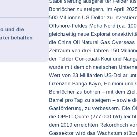
Stabilisierung ausgereifter Felder a
Bohrlöcher zu steigern. Im April 202
500 Millionen US-Dollar zu investier
Offshore-Feldes Moho Nord (ca. 100.
o und die
gleichzeitig neue Explorationsaktivitä
rtei behalten
die China Oil Natural Gas Overseas
Zeitraum von drei Jahren 150 Million
der Felder Conkouati-Koui und Nanga
wurde mit dem chinesischen Untern
Wert von 23 Milliarden US-Dollar unt
Lizenzen Banga Kayo, Holmoni und 
Bohrlöcher zu bohren – mit dem Ziel
Barrel pro Tag zu steigern – sowie di
Gasförderung, zu verbessern. Die Öl
die OPEC-Quote (277.000 b/d) leicht
dem 2019 erreichten Rekordhoch von
Gassektor wird das Wachstum stütze