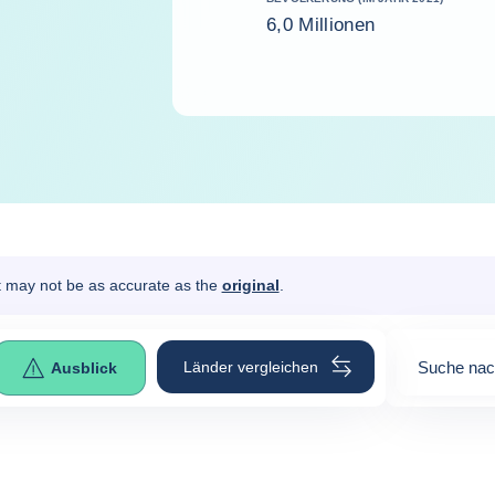
6,0 Millionen
It may not be as accurate as the
original
.
Länder vergleichen
Suche nac
Ausblick
0
suggesti