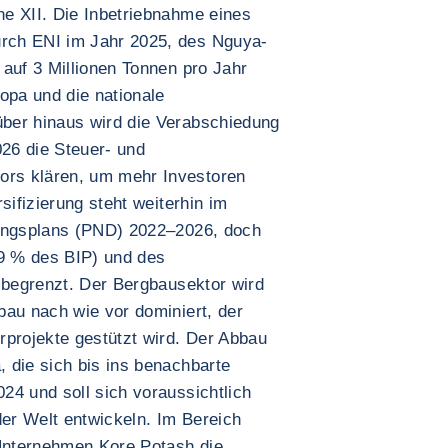
e XII. Die Inbetriebnahme eines
rch ENI im Jahr 2025, des Nguya-
auf 3 Millionen Tonnen pro Jahr
opa und die nationale
ber hinaus wird die Verabschiedung
26 die Steuer- und
rs klären, um mehr Investoren
sifizierung steht weiterhin im
lungsplans (PND) 2022–2026, doch
(9 % des BIP) und des
t begrenzt. Der Bergbausektor wird
bau nach wie vor dominiert, der
rprojekte gestützt wird. Der Abbau
 die sich bis ins benachbarte
24 und soll sich voraussichtlich
er Welt entwickeln. Im Bereich
 Unternehmen Kore Potash die