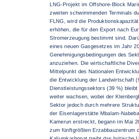
LNG-Projekt im Offshore-Block Marin
zweiten schwimmenden Terminals du
FLNG, wird die Produktionskapazität 
erhöhen, die für den Export nach Eur
Stromerzeugung bestimmt sind. Darü
eines neuen Gasgesetzes im Jahr 20
Genehmigungsbedingungen des Sekto
anzuziehen. Die wirtschaftliche Diver
Mittelpunkt des Nationalen Entwick
die Entwicklung der Landwirtschaft 
Dienstleistungssektors (39 %) bleib
weiter wachsen, wobei der Kleinberg
Sektor jedoch durch mehrere Struktu
der Eisenlagerstätte Mbalam-Nabeba,
Kamerun erstreckt, begann im Mai 20
zum fünftgrößten Erzabbauzentrum d
Kaliumkarbonat treibt das britische