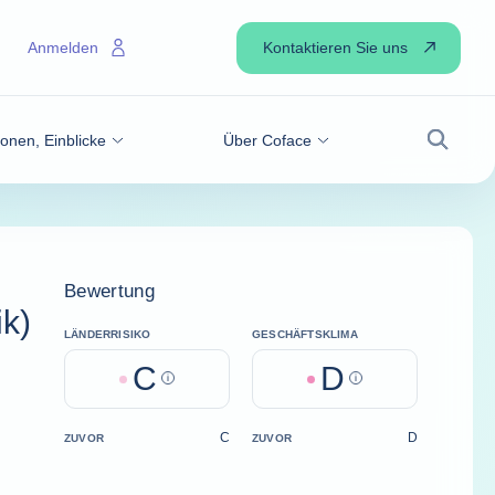
Kontaktieren Sie uns
Anmelden
onen, Einblicke
Über Coface
Suche
Bewertung
k)
LÄNDERRISIKO
GESCHÄFTSKLIMA
C
D
Help
Help
C
D
ZUVOR
ZUVOR