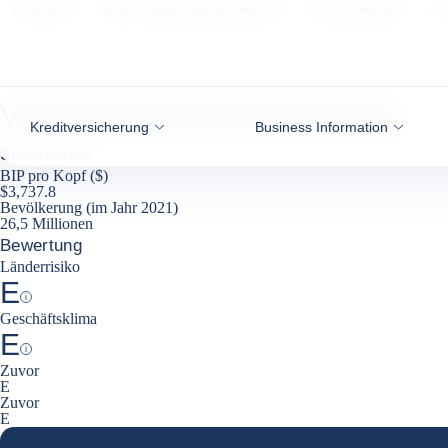
Weiter zum Inhalt
STARTSEITE
NEWS, PUBLIKATIONEN, EINBLICKE
RISK DASHBOARD
VEN
Venezuela (Bolivarische Republik)
Kreditversicherung
Business Information
Südamerika
BIP pro Kopf ($)
$3,737.8
Bevölkerung (im Jahr 2021)
26,5 Millionen
Bewertung
Länderrisiko
E
Help
Geschäftsklima
E
Help
Zuvor
E
Zuvor
E