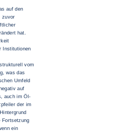
as auf den
s zuvor
tlicher
rändert hat.
keit
 Institutionen
strukturell vom
ig, was das
ischen Umfeld
negativ auf
s, auch im Öl-
pfeiler der im
 Hintergrund
e Fortsetzung
wenn ein