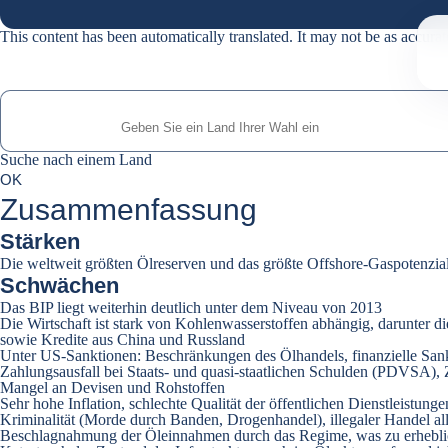
This content has been automatically translated. It may not be as accurat
Suche nach einem Land
Suche nach einem Land
0
OK
suggestions
Zusammenfassung
Stärken
Die weltweit größten Ölreserven und das größte Offshore-Gaspotenzia
Schwächen
Das BIP liegt weiterhin deutlich unter dem Niveau von 2013
Die Wirtschaft ist stark von Kohlenwasserstoffen abhängig, darunter
sowie Kredite aus China und Russland
Unter US-Sanktionen: Beschränkungen des Ölhandels, finanzielle San
Zahlungsausfall bei Staats- und quasi-staatlichen Schulden (PDVSA)
Mangel an Devisen und Rohstoffen
Sehr hohe Inflation, schlechte Qualität der öffentlichen Dienstleistung
Kriminalität (Morde durch Banden, Drogenhandel), illegaler Handel al
Beschlagnahmung der Öleinnahmen durch das Regime, was zu erhebliche