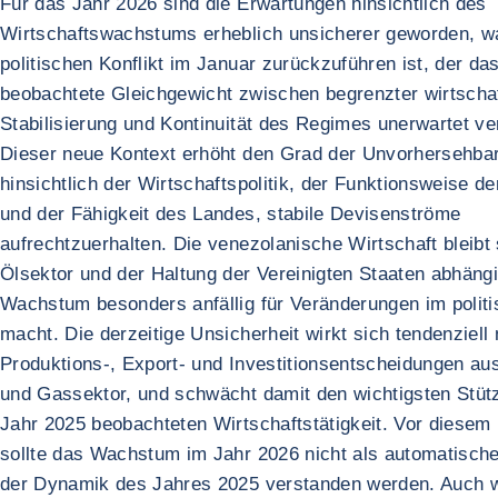
Für das Jahr 2026 sind die Erwartungen hinsichtlich des
Wirtschaftswachstums erheblich unsicherer geworden, w
politischen Konflikt im Januar zurückzuführen ist, der da
beobachtete Gleichgewicht zwischen begrenzter wirtschaf
Stabilisierung und Kontinuität des Regimes unerwartet ve
Dieser neue Kontext erhöht den Grad der Unvorhersehbar
hinsichtlich der Wirtschaftspolitik, der Funktionsweise der
und der Fähigkeit des Landes, stabile Devisenströme
aufrechtzuerhalten. Die venezolanische Wirtschaft bleibt 
Ölsektor und der Haltung der Vereinigten Staaten abhäng
Wachstum besonders anfällig für Veränderungen im polit
macht. Die derzeitige Unsicherheit wirkt sich tendenziell 
Produktions-, Export- und Investitionsentscheidungen au
und Gassektor, und schwächt damit den wichtigsten Stütz
Jahr 2025 beobachteten Wirtschaftstätigkeit. Vor diesem
sollte das Wachstum im Jahr 2026 nicht als automatisch
der Dynamik des Jahres 2025 verstanden werden. Auch 