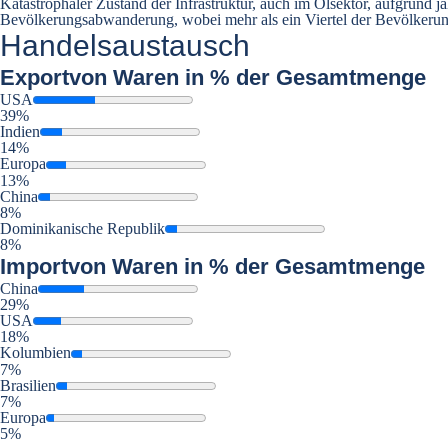
Katastrophaler Zustand der Infrastruktur, auch im Ölsektor, aufgrund j
Bevölkerungsabwanderung, wobei mehr als ein Viertel der Bevölkerun
Handelsaustausch
Export
von Waren in % der Gesamtmenge
USA
39%
Indien
14%
Europa
13%
China
8%
Dominikanische Republik
8%
Import
von Waren in % der Gesamtmenge
China
29%
USA
18%
Kolumbien
7%
Brasilien
7%
Europa
5%