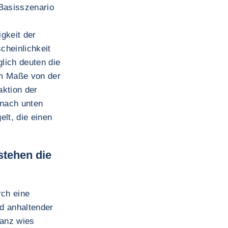
 Basisszenario
e
gkeit der
cheinlichkeit
glich deuten die
em Maße von der
aktion der
 nach unten
lt, die einen
stehen die
rch eine
d anhaltender
lanz wies