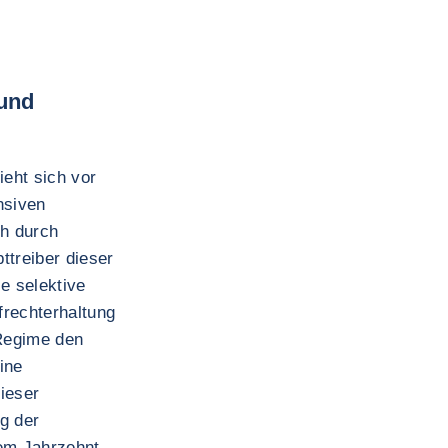
und
eht sich vor
nsiven
ch durch
ttreiber dieser
e selektive
frechterhaltung
Regime den
ine
ieser
ng der
nem Jahrzehnt