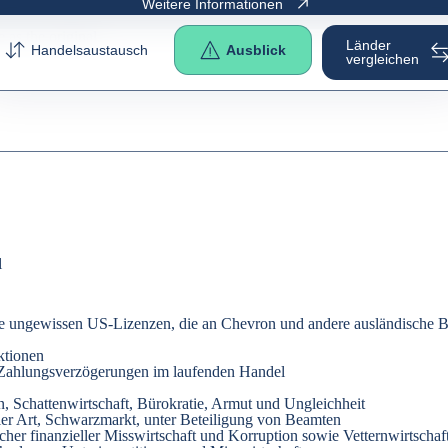
Weitere Informationen
e as the
original
.
Länder
Handelsaustausch
Ausblick
vergleichen
l
 die ungewissen US-Lizenzen, die an Chevron und andere ausländische 
ktionen
, Zahlungsverzögerungen im laufenden Handel
en, Schattenwirtschaft, Bürokratie, Armut und Ungleichheit
ler Art, Schwarzmarkt, unter Beteiligung von Beamten
r finanzieller Misswirtschaft und Korruption sowie Vetternwirtschaft