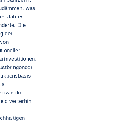
nzudämmen, was
des Jahres
nderte. Die
ng der
 von
tioneller
rinvestitionen,
lustbringender
uktionsbasis
ls
 sowie die
eld weiterhin
chhaltigen