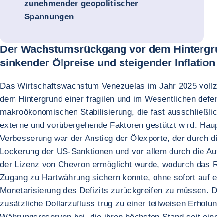
zunehmender geopolitischer
Spannungen
Der Wachstumsrückgang vor dem Hintergr
sinkender Ölpreise und steigender Inflation
Das Wirtschaftswachstum Venezuelas im Jahr 2025 vollzi
dem Hintergrund einer fragilen und im Wesentlichen defe
makroökonomischen Stabilisierung, die fast ausschließli
externe und vorübergehende Faktoren gestützt wird. Haup
Verbesserung war der Anstieg der Ölexporte, der durch di
Lockerung der US-Sanktionen und vor allem durch die Au
der Lizenz von Chevron ermöglicht wurde, wodurch das 
Zugang zu Hartwährung sichern konnte, ohne sofort auf e
Monetarisierung des Defizits zurückgreifen zu müssen. D
zusätzliche Dollarzufluss trug zu einer teilweisen Erholu
Währungsreserven bei, die ihren höchsten Stand seit ei