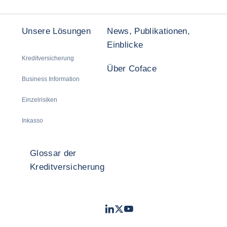
Unsere Lösungen
News, Publikationen,
Einblicke
Kreditversicherung
Über Coface
Business Information
Einzelrisiken
Inkasso
Glossar der
Kreditversicherung
LinkedIn
Twitter
Youtube
- Coface
- Coface
- Coface