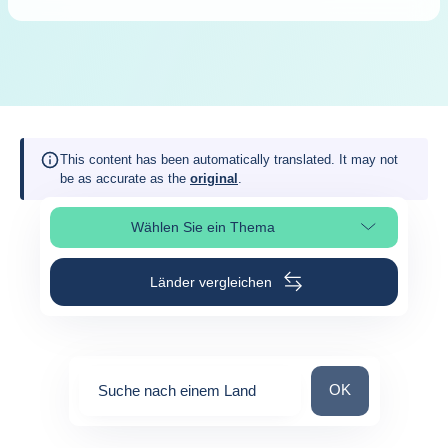
This content has been automatically translated. It may not
be as accurate as the
original
.
Wählen Sie ein Thema
Seitenabschnitt auswählen
Länder vergleichen
Suche nach einem
OK
Suche nach einem Land
0
suggestions