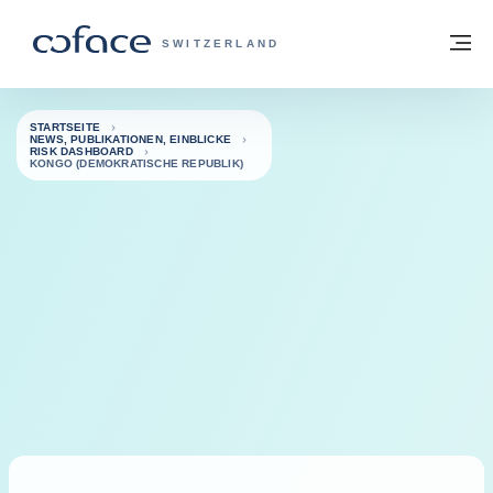
Weiter zum Inhalt
Zurück zur Startseite
M
COFACE FOR TRADE - WEBSEITE DER 
SWITZERLAND
STARTSEITE
NEWS, PUBLIKATIONEN, EINBLICKE
RISK DASHBOARD
KONGO (DEMOKRATISCHE REPUBLIK)