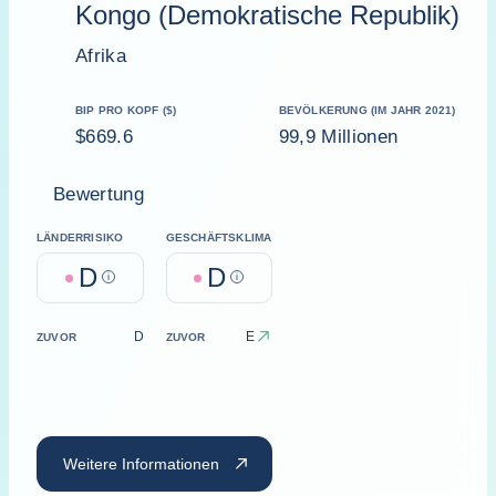
Kongo (Demokratische Republik)
Afrika
BIP PRO KOPF ($)
BEVÖLKERUNG (IM JAHR 2021)
$669.6
99,9 Millionen
Bewertung
LÄNDERRISIKO
GESCHÄFTSKLIMA
D
D
Help
Help
D
E
ZUVOR
ZUVOR
Weitere Informationen