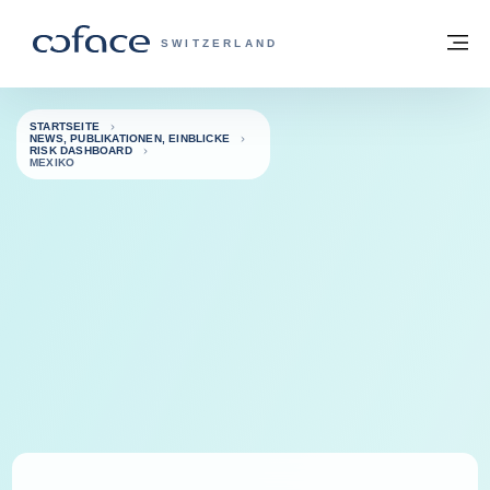
Weiter zum Inhalt
Zurück zur Startseite
M
COFACE FOR TRADE - WEBSEITE DER 
SWITZERLAND
STARTSEITE
NEWS, PUBLIKATIONEN, EINBLICKE
RISK DASHBOARD
MEXIKO