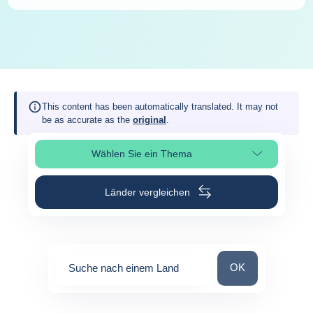
This content has been automatically translated. It may not
be as accurate as the
original
.
Wählen Sie ein Thema
Seitenabschnitt auswählen
Länder vergleichen
Suche nach einem
OK
Suche nach einem Land
0
suggestions