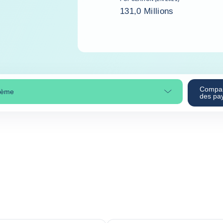
131,0 Millions
Compa
thème
ctionner une section
des pa