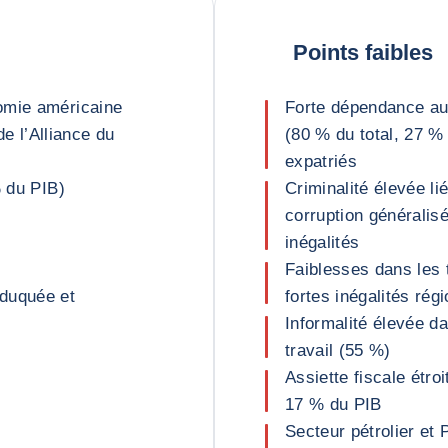
Points faibles
omie américaine
Forte dépendance aux
 l’Alliance du
(80 % du total, 27 %
expatriés
% du PIB)
Criminalité élevée li
corruption généralisé
inégalités
Faiblesses dans les t
éduquée et
fortes inégalités rég
Informalité élevée d
travail (55 %)
Assiette fiscale étro
17 % du PIB
Secteur pétrolier et