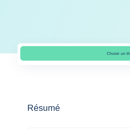
Choisir un 
Séle
Résumé