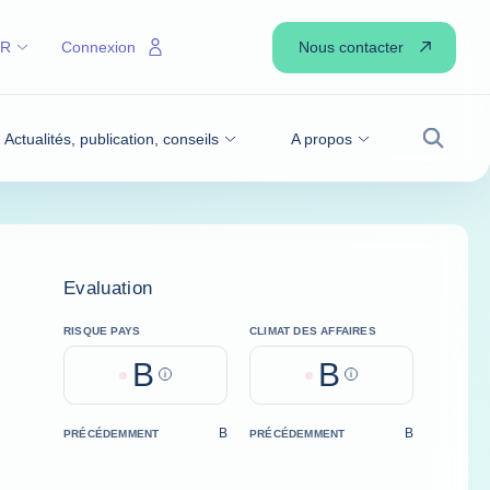
Nous contacter
FR
Connexion
Actualités, publication, conseils
A propos
Recher
Evaluation
RISQUE PAYS
CLIMAT DES AFFAIRES
B
B
Help
Help
B
B
PRÉCÉDEMMENT
PRÉCÉDEMMENT