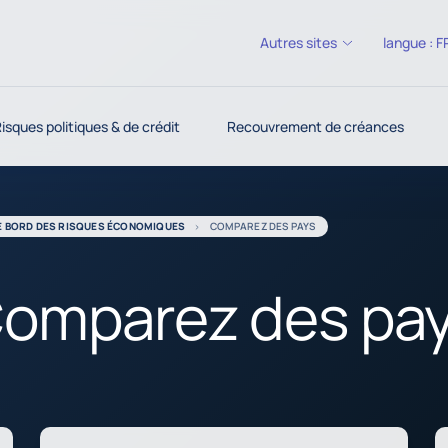
Autres sites
langue :
F
isques politiques & de crédit
Recouvrement de créances
E BORD DES RISQUES ÉCONOMIQUES
COMPAREZ DES PAYS
omparez des pa