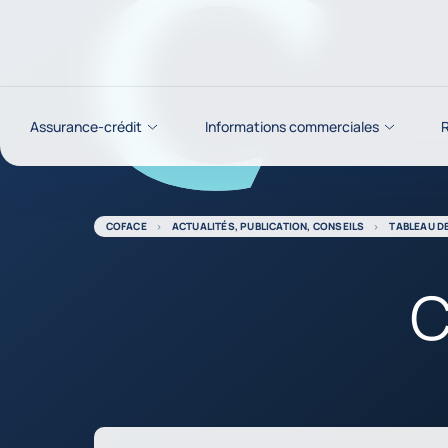
Voir le contenu
Assurance-crédit
Informations commerciales
R
COFACE
ACTUALITÉS, PUBLICATION, CONSEILS
TABLEAU D
C