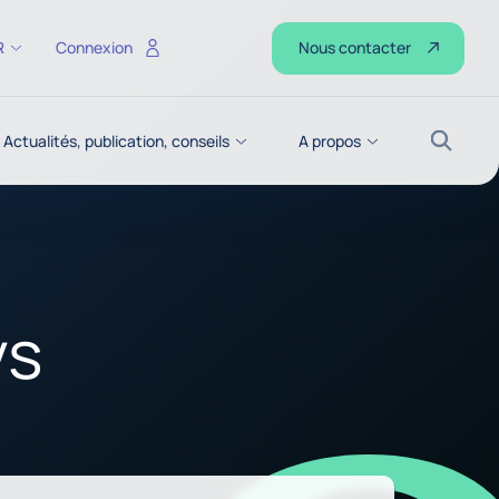
Nous contacter
R
Connexion
Actualités, publication, conseils
A propos
Recher
ys