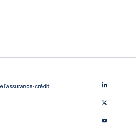
LinkedIn
- Cofac
e l'assurance-crédit
Twitter
- Coface
Youtube
- Coface