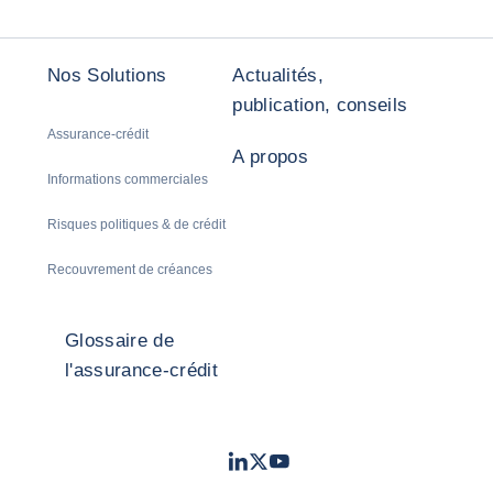
Nos Solutions
Actualités,
publication, conseils
Assurance-crédit
A propos
Informations commerciales
Risques politiques & de crédit
Recouvrement de créances
Glossaire de
l'assurance-crédit
LinkedIn
Twitter
Youtube
- Coface
- Coface
- Coface