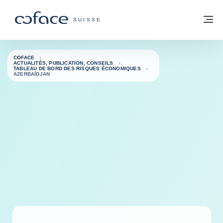
Voir le contenu
Retour à la page d'accueil
M
COFACE, FOR TRADE - PAGE D'ACCUE
SUISSE
COFACE
ACTUALITÉS, PUBLICATION, CONSEILS
TABLEAU DE BORD DES RISQUES ÉCONOMIQUES
AZERBAÏDJAN