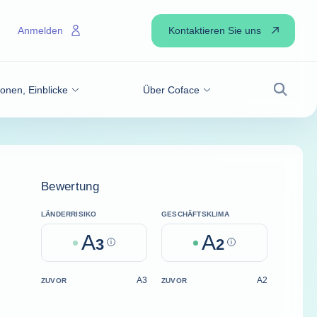
Kontaktieren Sie uns
Anmelden
onen, Einblicke
Über Coface
Suche
Bewertung
LÄNDERRISIKO
GESCHÄFTSKLIMA
A
A
3
Help
2
Help
A3
A2
ZUVOR
ZUVOR