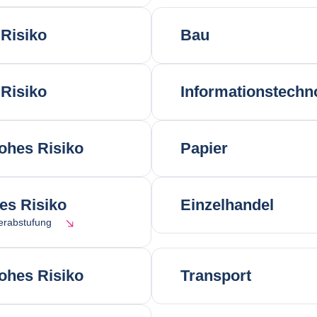
Risiko
Bau
Risiko
Informationstechn
ohes Risiko
Papier
res Risiko
Einzelhandel
erabstufung
ohes Risiko
Transport