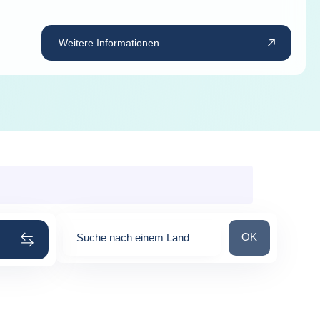
Weitere Informationen
Suche nach ein
OK
Suche nach einem Land
0
suggestions