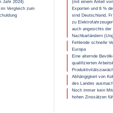
m Jahr 2024)
(mit einem Anteil v
e im Vergleich zum
Exporten und 8 % de
schuldung
sind Deutschland, F
zu Elektrofahrzeugen
auch angesichts der
Nachbarländern (Ung
Fehlende schnelle V
Europa
Eine alternde Bevöl
qualifizierten Arbeit
Produktivitätszuwäc
Abhängigkeit von Koh
des Landes ausmach
Noch immer kein Mitg
hohen Zinssätzen füh