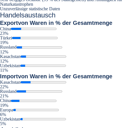
Naturkatastrophen
Unzuverlässige statistische Daten
Handelsaustausch
Export
von Waren in % der Gesamtmenge
China
23%
Türkei
19%
Russland
12%
Kasachstan
12%
Uzbekistan
11%
Import
von Waren in % der Gesamtmenge
Kasachstan
22%
Russland
21%
China
19%
Europa
6%
Uzbekistan
5%