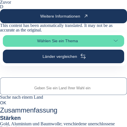
Zuvor
D
Weitere Informationen
This content has been automatically translated. It may not be as
accurate as the
original
.
Wählen Sie ein Thema
Seitenabschnitt auswählen
Länder vergleichen
Suche nach einem Land
Suche nach einem Land
0
OK
suggestions
Zusammenfassung
Stärken
Gold, Aluminium und Baumwolle; verschiedene unerschlossene