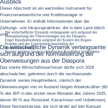
Ausblick
Dieser Abschnitt ist ein wertvolles Instrument für
Finanzverantwortliche und Kreditmanager in
Unternehmen. Er enthält Informationen über die
Zahlungs- und Inkassopraktiken, die in dem Land üblich
Die wirtschaftliche Dynamik verlangsamte sich aufgrund der
sind.
Normalisierung der Überweisungen aus der Diaspora
Enger Haushaltsrahmen aufgrund der Kosten des Rogun-
Projekts und der Unsicherheit hinsichtlich der
Die wirtschaftliche Dynamik verlangsamte
Außenfinanzierung
Regime inmitten russisch-chinesischer Rivalitäten festgefahren
sich aufgrund der Normalisierung der
Überweisungen aus der Diaspora
Das starke Wirtschaftswachstum dürfte sich 2026
abschwächen, gebremst durch die nachlassende
Dynamik seines Haupttreibers, nämlich der
Überweisungen von im Ausland tätigen Arbeitskräften (60
% des BIP in den ersten neun Monaten des Jahres 2025,
davon 90 % aus Russland, Kasachstan und Usbekistan).
Diese Normalisierung, die sich direkt auf den Konsum