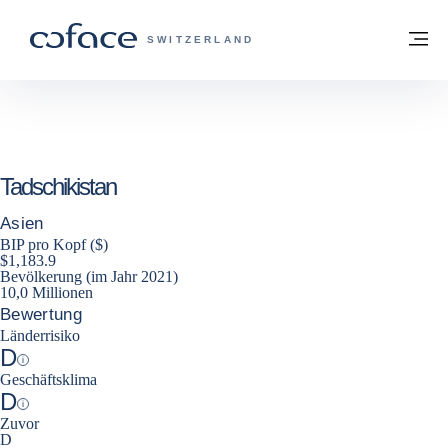
Weiter zum Inhalt
Zurück zur Startseite
M
COFACE FOR TRADE - WEBSEITE DER 
SWITZERLAND
Tadschikistan
Asien
BIP pro Kopf ($)
$1,183.9
Bevölkerung (im Jahr 2021)
10,0 Millionen
Bewertung
Länderrisiko
D
Help
Geschäftsklima
D
Help
Zuvor
D