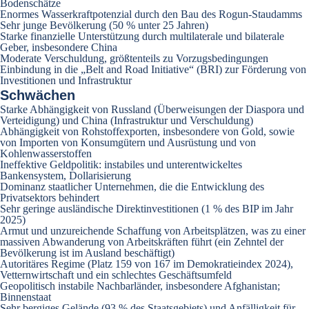
Bodenschätze
Enormes Wasserkraftpotenzial durch den Bau des Rogun-Staudamms
Sehr junge Bevölkerung (50 % unter 25 Jahren)
Starke finanzielle Unterstützung durch multilaterale und bilaterale
Geber, insbesondere China
Moderate Verschuldung, größtenteils zu Vorzugsbedingungen
Einbindung in die „Belt and Road Initiative“ (BRI) zur Förderung von
Investitionen und Infrastruktur
Schwächen
Starke Abhängigkeit von Russland (Überweisungen der Diaspora und
Verteidigung) und China (Infrastruktur und Verschuldung)
Abhängigkeit von Rohstoffexporten, insbesondere von Gold, sowie
von Importen von Konsumgütern und Ausrüstung und von
Kohlenwasserstoffen
Ineffektive Geldpolitik: instabiles und unterentwickeltes
Bankensystem, Dollarisierung
Dominanz staatlicher Unternehmen, die die Entwicklung des
Privatsektors behindert
Sehr geringe ausländische Direktinvestitionen (1 % des BIP im Jahr
2025)
Armut und unzureichende Schaffung von Arbeitsplätzen, was zu einer
massiven Abwanderung von Arbeitskräften führt (ein Zehntel der
Bevölkerung ist im Ausland beschäftigt)
Autoritäres Regime (Platz 159 von 167 im Demokratieindex 2024),
Vetternwirtschaft und ein schlechtes Geschäftsumfeld
Geopolitisch instabile Nachbarländer, insbesondere Afghanistan;
Binnenstaat
Sehr bergiges Gelände (93 % des Staatsgebiets) und Anfälligkeit für