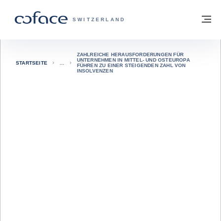
Weiter zum Inhalt
Zurück zur Startseite
M
COFACE FOR TRADE - WEBSEITE DER 
SWITZERLAND
ZAHLREICHE HERAUSFORDERUNGEN FÜR
UNTERNEHMEN IN MITTEL- UND OSTEUROPA
STARTSEITE
FÜHREN ZU EINER STEIGENDEN ZAHL VON
INSOLVENZEN