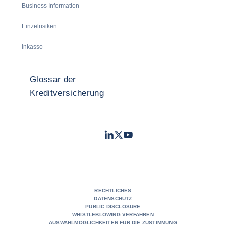
Business Information
Einzelrisiken
Inkasso
Glossar der
Kreditversicherung
LinkedIn
Twitter
Youtube
- Coface
- Coface
- Coface
RECHTLICHES
DATENSCHUTZ
PUBLIC DISCLOSURE
WHISTLEBLOWING VERFAHREN
AUSWAHLMÖGLICHKEITEN FÜR DIE ZUSTIMMUNG