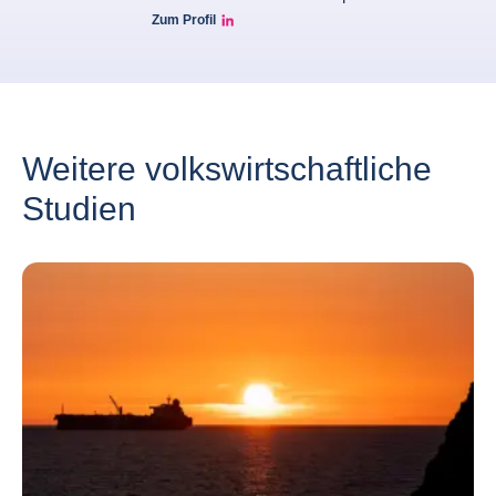
Zum Profil
grzegorz-sielewicz linkedin
Weitere volkswirtschaftliche
Studien