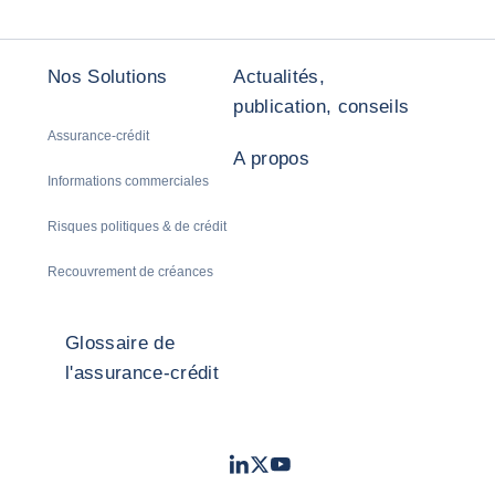
Nos Solutions
Actualités,
publication, conseils
Assurance-crédit
A propos
Informations commerciales
Risques politiques & de crédit
Recouvrement de créances
Glossaire de
l'assurance-crédit
LinkedIn
Twitter
Youtube
- Coface
- Coface
- Coface