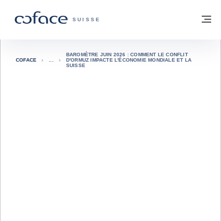
Voir le contenu
Retour à la page d'accueil
M
COFACE, FOR TRADE - PAGE D'ACCUE
SUISSE
BAROMÈTRE JUIN 2026 : COMMENT LE CONFLIT
COFACE
D'ORMUZ IMPACTE L'ÉCONOMIE MONDIALE ET LA
SUISSE