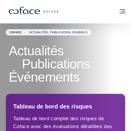
Voir le contenu
Retour à la page d'accueil
M
COFACE, FOR TRADE - PAGE D'ACCUE
SUISSE
COFACE
ACTUALITÉS, PUBLICATION, CONSEILS
Actualités
Publications
Événements
Tableau de bord des risques
Tableau de bord complet des risques de
Coface avec des évaluations détaillées des