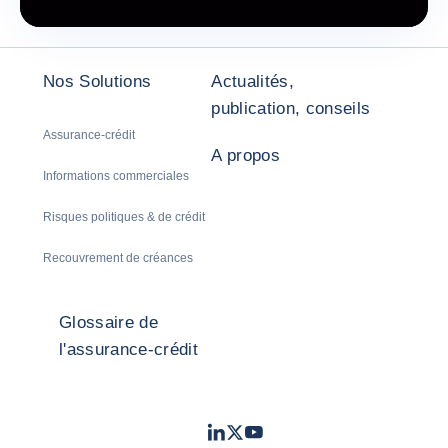
Nos Solutions
Actualités,
publication, conseils
Assurance-crédit
A propos
Informations commerciales
Risques politiques & de crédit
Recouvrement de créances
Glossaire de
l'assurance-crédit
LinkedIn
Twitter
Youtube
- Coface
- Coface
- Coface