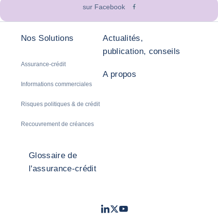
sur Facebook
Nos Solutions
Actualités,
publication, conseils
Assurance-crédit
A propos
Informations commerciales
Risques politiques & de crédit
Recouvrement de créances
Glossaire de
l'assurance-crédit
LinkedIn
Twitter
Youtube
- Coface
- Coface
- Coface