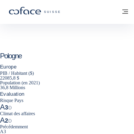
Voir le contenu
Retour à la page d'accueil
M
COFACE, FOR TRADE - PAGE D'ACCUE
SUISSE
Pologne
Europe
PIB / Habitant ($)
22085,8 $
Population (en 2021)
36,8 Millions
Evaluation
Risque Pays
A
3
Help
Climat des affaires
A
2
Help
Précédemment
A3