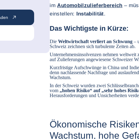
im
Automobilzulieferbereich
– müss
einstellen:
Instabilität
.
aden
Das Wichtigste in Kürze:
Die
Weltwirtschaft verliert an Schwung
– u
Schweiz zeichnen sich turbulente Zeiten ab.
Unternehmensinsolvenzen nehmen weltweit z
auf Zulieferungen angewiesene Schweizer Wir
Kurzfristige Aufschwünge in China und Indie
denn nachlassende Nachfrage und auslaufende
Wachstum.
In der Schweiz wurden zwei Schlüsselbranche
vom
„hohen Risiko“ auf „sehr hohes Risi
Herausforderungen und Unsicherheiten verdeu
Ökonomische Risike
Wachstum, hohe Gef