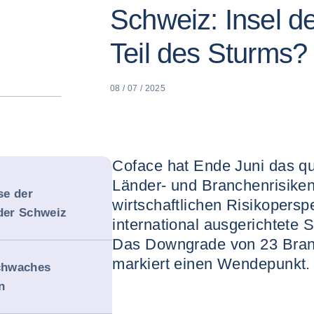
Schweiz: Insel der
Teil des Sturms?
08 / 07 / 2025
Coface hat Ende Juni das q
Länder- und Branchenrisiken 
se der
wirtschaftlichen Risikopersp
 der Schweiz
international ausgerichtete
Das Downgrade von 23 Bran
markiert einen Wendepunkt.
chwaches
n