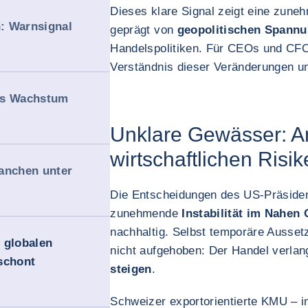
Dieses klare Signal zeigt eine zun
: Warnsignal
geprägt von
geopolitischen Spann
Handelspolitiken. Für CEOs und CF
Verständnis dieser Veränderungen un
es Wachstum
Unklare Gewässer: A
wirtschaftlichen Risi
anchen unter
Die Entscheidungen des US-Präsiden
zunehmende
Instabilität im Nahen
nachhaltig. Selbst temporäre Ausse
 globalen
nicht aufgehoben: Der Handel verlan
schont
steigen
.
Schweizer exportorientierte KMU – 