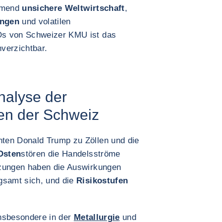
ehmend
unsichere Weltwirtschaft
,
ungen
und volatilen
Os von Schweizer KMU ist das
verzichtbar.
nalyse der
ken der Schweiz
ten Donald Trump zu Zöllen und die
 Osten
stören die Handelsströme
tzungen haben die Auswirkungen
gsamt sich, und die
Risikostufen
insbesondere in der
Metallurgie
und