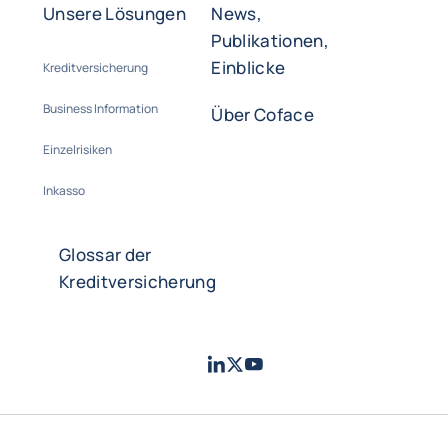
Unsere Lösungen
News,
Publikationen,
Einblicke
Kreditversicherung
Business Information
Über Coface
Einzelrisiken
Inkasso
Glossar der
Kreditversicherung
LinkedIn
Twitter
Youtube
- Coface
- Coface
- Coface