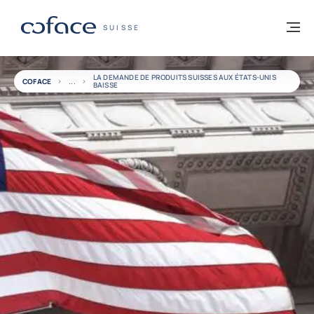
Voir le contenu
Retour à la page d'accueil
M
COFACE, FOR TRADE - PAGE D'ACCUEIL
SUISSE
LA DEMANDE DE PRODUITS SUISSES AUX ÉTATS-UNIS
COFACE
BAISSE