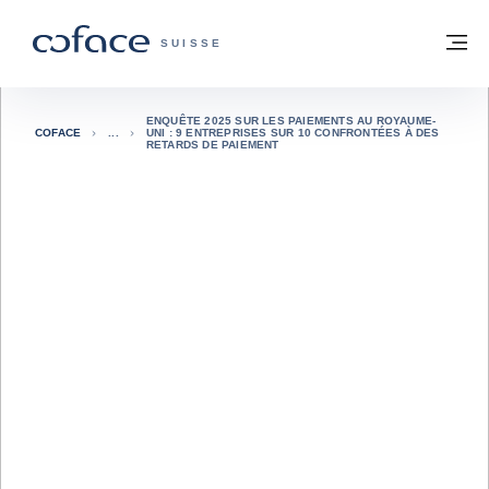
Voir le contenu
Retour à la page d'accueil
M
COFACE, FOR TRADE - PAGE D'ACCUE
SUISSE
ENQUÊTE 2025 SUR LES PAIEMENTS AU ROYAUME-
COFACE
UNI : 9 ENTREPRISES SUR 10 CONFRONTÉES À DES
RETARDS DE PAIEMENT