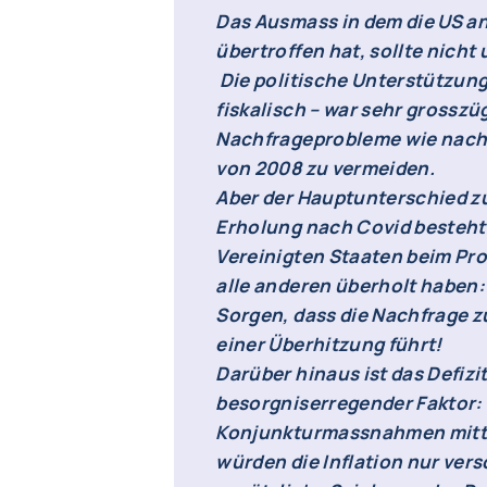
Das Ausmass in dem die US an
übertroffen hat, sollte nicht
Die politische Unterstützun
fiskalisch – war sehr grosszü
Nachfrageprobleme wie nach
von 2008 zu vermeiden.
Aber der Hauptunterschied zu
Erholung nach Covid besteht 
Vereinigten Staaten beim Pr
alle anderen überholt haben:
Sorgen, dass die Nachfrage zu
einer Überhitzung führt!
Darüber hinaus ist das Defizit
besorgniserregender Faktor:
Konjunkturmassnahmen mitte
würden die Inflation nur vers