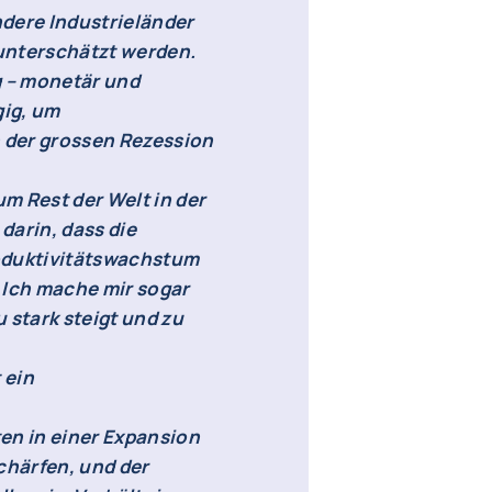
dere Industrieländer
 unterschätzt werden.
g – monetär und
gig, um
 der grossen Rezession
m Rest der Welt in der
darin, dass die
oduktivitätswachstum
 Ich mache mir sogar
 stark steigt und zu
 ein
n in einer Expansion
chärfen, und der