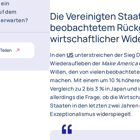
 ein
uf dem
Die Vereinigten Staa
 erwarten?
beobachtetem Rück
wirtschaftlicher Wid
Teilen
In den
US
unterstreichen der Sieg 
Wiederaufleben der
Make America 
Willen, den von vielen beobachtete
machen. Mit einem um 10 % höheren 
Vergleich zu 2 bis 3 % in Japan und i
allerdings die Frage, ob die Wirtsc
Staaten in den letzten zwei Jahren
Exzeptionalismus widerspiegelt.