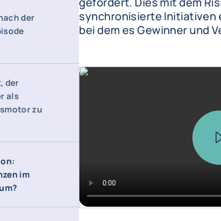
gefordert. Dies mit dem Ris
synchronisierte Initiativen
nach der
bei dem es Gewinner und Ver
pisode
, der
r als
tsmotor zu
ion:
nzen im
aum?