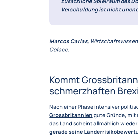
zusätzliche Spielraum des Dol
Verschuldung ist nicht unend
Marcos Carias,
Wirtschaftswissens
Coface.
Kommt Grossbritann
schmerzhaften Brex
Nach einer Phase intensiver politi
Grossbritannien
gute Gründe, mit 
das Land scheint allmählich wiede
gerade seine Länderrisikobewertu