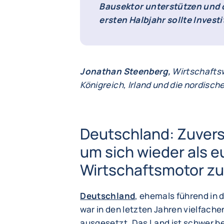
Bausektor unterstützen und di
ersten Halbjahr sollte Invest
Jonathan Steenberg,
Wirtschaftsw
Königreich, Irland und die nordisch
Deutschland: Zuversi
um sich wieder als 
Wirtschaftsmotor z
Deutschland
, ehemals führend in 
war in den letzten Jahren vielfach
ausgesetzt. Das Land ist schwer b