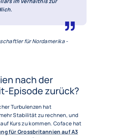
lars im Verhältnis zur
lich.
chaftler für Nordamerika -
ien nach der
it-Episode zurück?
scher Turbulenzen hat
mehr Stabilität zu rechnen, und
r auf Kurs zu kommen. Coface hat
ng für Grossbritannien auf A3