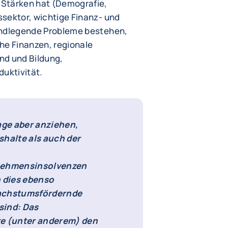
e Stärken hat (Demografie,
sektor, wichtige Finanz- und
undlegende Probleme bestehen,
che Finanzen, regionale
nd und Bildung,
duktivität.
age aber anziehen,
shalte als auch der
rnehmensinsolvenzen
n dies ebenso
wachstumsfördernde
sind: Das
te (unter anderem) den