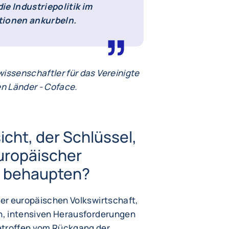
e Industriepolitik im
itionen ankurbeln.
issenschaftler für das Vereinigte
en Länder - Coface.
cht, der Schlüssel,
europäischer
u behaupten?
der europäischen Volkswirtschaft,
en, intensiven Herausforderungen
etroffen vom Rückgang der